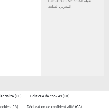
La marchandise (Sel3a) الفيلم
المغربي السلعة
entialité (UE)
Politique de cookies (UK)
cookies (CA)
Déclaration de confidentialité (CA)