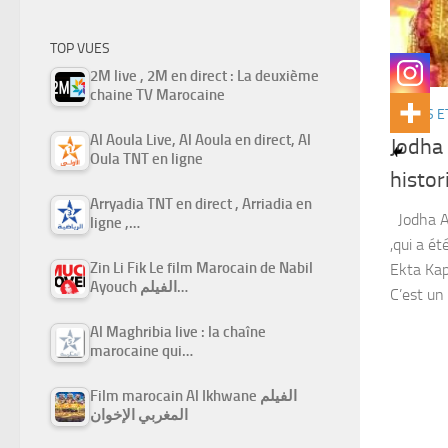
TOP VUES
2M live , 2M en direct : La deuxième
chaine TV Marocaine
SÉRIES E
Al Aoula Live, Al Aoula en direct, Al
Jodha 
Oula TNT en ligne
Arryadia TNT en direct , Arriadia en
Jodha Ak
ligne ,…
,qui a ét
Zin Li Fik Le film Marocain de Nabil
Ekta Kap
Ayouch الفيلم…
C’est un 
Al Maghribia live : la chaîne
marocaine qui…
Film marocain Al Ikhwane الفيلم
المغربي الإخوان