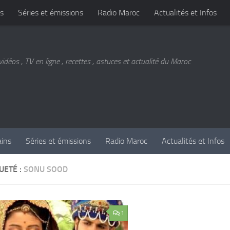
s
Séries et émissions
Radio Maroc
Actualités et Infos
vidéos , TV en ligne , recettes , astuces et actualité du Maroc
ains
Séries et émissions
Radio Maroc
Actualités et Infos
UETÉ :
SONU SOOD
1