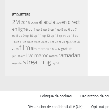
ÉTIQUETTES
2M
al aoula
en direct
2015
2016
CAN
en ligne
ep 1
ep 3
ep 2
ep 4
ep 5
ep 6
ep 7
ep 11
ep 8
ep 9
ep 10
ep 12
ep 13
ep 15
ep
ep 14
16
ep 17
ep 21
ep 27
ep 18
ep 19
ep 20
ep 22
ep 23
ep 28
film
gratuit
film marocain
ep 30
Ghouta
ramadan
maroc
live
Jerusalem
match
streaming
Syria
regarder
Politique de cookies
Déclaration de con
Déclaration de confidentialité (UK)
Opt-out pr