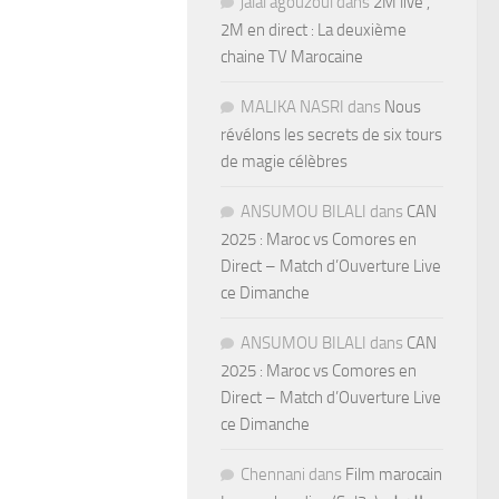
jalal agouzoul
dans
2M live ,
2M en direct : La deuxième
chaine TV Marocaine
MALIKA NASRI
dans
Nous
révélons les secrets de six tours
de magie célèbres
ANSUMOU BILALI
dans
CAN
2025 : Maroc vs Comores en
Direct – Match d’Ouverture Live
ce Dimanche
ANSUMOU BILALI
dans
CAN
2025 : Maroc vs Comores en
Direct – Match d’Ouverture Live
ce Dimanche
Chennani
dans
Film marocain