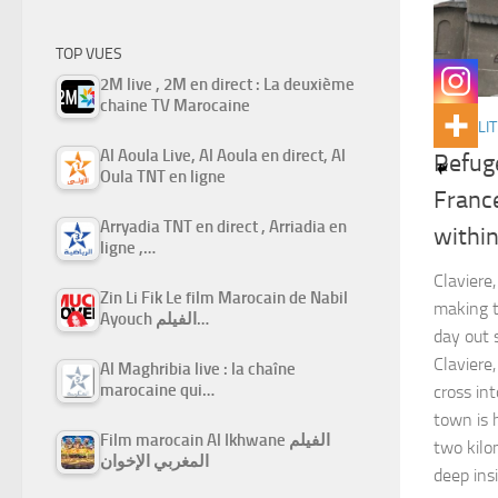
TOP VUES
2M live , 2M en direct : La deuxième
chaine TV Marocaine
ACTUALIT
Al Aoula Live, Al Aoula en direct, Al
Refuge
Oula TNT en ligne
Franc
Arryadia TNT en direct , Arriadia en
within
ligne ,…
Claviere
Zin Li Fik Le film Marocain de Nabil
making t
Ayouch الفيلم…
day out s
Claviere
Al Maghribia live : la chaîne
marocaine qui…
cross in
town is 
Film marocain Al Ikhwane الفيلم
two kilo
المغربي الإخوان
deep ins