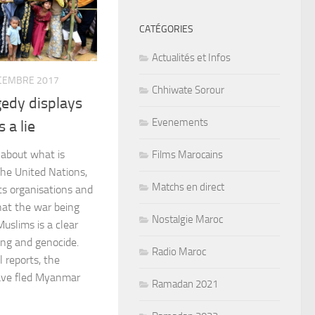
CATÉGORIES
Actualités et Infos
CEMBRE 2017
Chhiwate Sorour
edy displays
Evenements
 a lie
about what is
Films Marocains
he United Nations,
Matchs en direct
ts organisations and
that the war being
Nostalgie Maroc
slims is a clear
ing and genocide.
Radio Maroc
l reports, the
ave fled Myanmar
Ramadan 2021