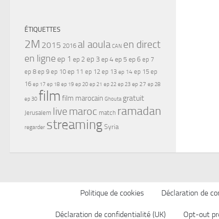
ÉTIQUETTES
2M
al aoula
en direct
2015
2016
CAN
en ligne
ep 1
ep 3
ep 2
ep 4
ep 5
ep 6
ep 7
ep 11
ep 8
ep 9
ep 10
ep 12
ep 13
ep 15
ep
ep 14
16
ep 17
ep 21
ep 27
ep 18
ep 19
ep 20
ep 22
ep 23
ep 28
film
gratuit
film marocain
ep 30
Ghouta
ramadan
maroc
live
Jerusalem
match
streaming
Syria
regarder
Politique de cookies
Déclaration de con
Déclaration de confidentialité (UK)
Opt-out pr