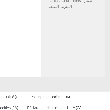
La marchandise (Sel3a) الفيلم
المغربي السلعة
entialité (UE)
Politique de cookies (UK)
cookies (CA)
Déclaration de confidentialité (CA)