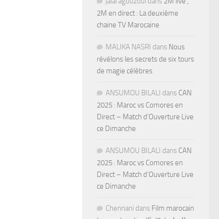
jalal agouzoul
dans
2M live ,
2M en direct : La deuxième
chaine TV Marocaine
MALIKA NASRI
dans
Nous
révélons les secrets de six tours
de magie célèbres
ANSUMOU BILALI
dans
CAN
2025 : Maroc vs Comores en
Direct – Match d’Ouverture Live
ce Dimanche
ANSUMOU BILALI
dans
CAN
2025 : Maroc vs Comores en
Direct – Match d’Ouverture Live
ce Dimanche
Chennani
dans
Film marocain