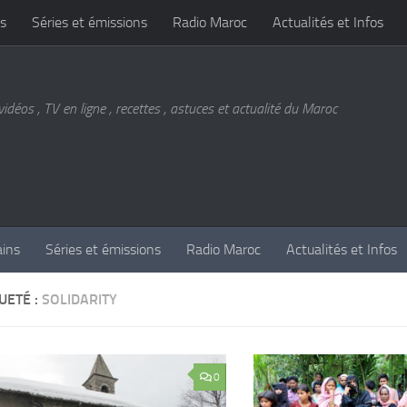
s
Séries et émissions
Radio Maroc
Actualités et Infos
vidéos , TV en ligne , recettes , astuces et actualité du Maroc
ains
Séries et émissions
Radio Maroc
Actualités et Infos
UETÉ :
SOLIDARITY
0