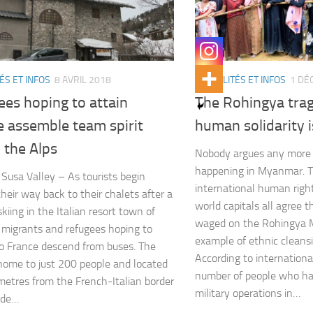
ÉS ET INFOS
8 AVRIL 2018
ACTUALITÉS ET INFOS
1 DÉ
es hoping to attain
The Rohingya trag
e assemble team spirit
human solidarity is
 the Alps
Nobody argues any more 
happening in Myanmar. T
, Susa Valley – As tourists begin
international human righ
heir way back to their chalets after a
world capitals all agree 
kiing in the Italian resort town of
waged on the Rohingya Mu
, migrants and refugees hoping to
example of ethnic cleans
to France descend from buses. The
According to internationa
home to just 200 people and located
number of people who h
metres from the French-Italian border
military operations in…
ide…