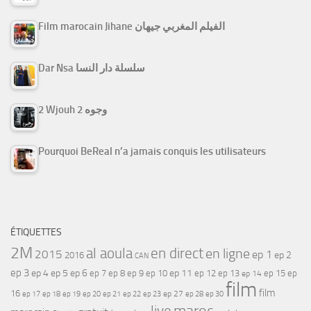
Film marocain Jihane الفيلم المغربي جيهان
Dar Nsa سلسلة دار النسا
2 Wjouh 2 وجوه
Pourquoi BeReal n’a jamais conquis les utilisateurs
ÉTIQUETTES
2M
al aoula
en direct
en ligne
2015
ep 1
ep 2
2016
CAN
ep 3
ep 4
ep 5
ep 6
ep 7
ep 11
ep 8
ep 9
ep 10
ep 12
ep 13
ep 15
ep
ep 14
film
film
16
ep 17
ep 21
ep 27
ep 18
ep 19
ep 20
ep 22
ep 23
ep 28
ep 30