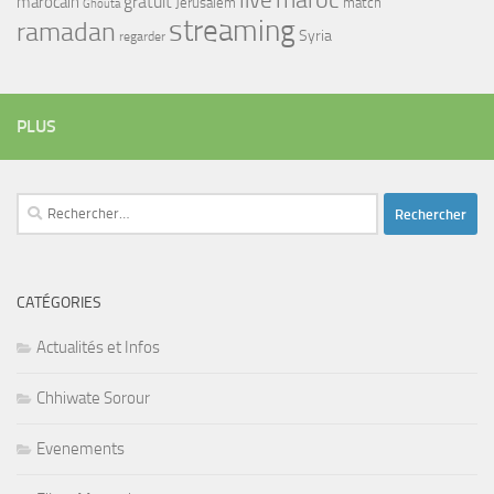
maroc
live
gratuit
marocain
Jerusalem
match
Ghouta
streaming
ramadan
Syria
regarder
PLUS
Rechercher :
CATÉGORIES
Actualités et Infos
Chhiwate Sorour
Evenements