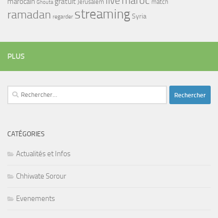
maroc
live
gratuit
marocain
Jerusalem
match
Ghouta
streaming
ramadan
Syria
regarder
PLUS
Rechercher :
CATÉGORIES
Actualités et Infos
Chhiwate Sorour
Evenements