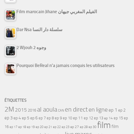
Film marocain Jihane الفيلم المغربي جيهان
Dar Nsa سلسلة دار النسا
2 Wjouh 2 وجوه
Pourquoi BeReal n’a jamais conquis les utilisateurs
ÉTIQUETTES
2M
al aoula
en direct
en ligne
2015
ep 1
ep 2
2016
CAN
ep 3
ep 4
ep 5
ep 6
ep 7
ep 11
ep 8
ep 9
ep 10
ep 12
ep 13
ep 15
ep
ep 14
film
film
16
ep 17
ep 21
ep 27
ep 18
ep 19
ep 20
ep 22
ep 23
ep 28
ep 30