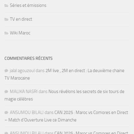
Séries et émissions
TV en direct
Wiki Maroc
COMMENTAIRES RÉCENTS
jalal agouzoul
dans
2M live , 2M en direct : La deuxième chaine
TV Marocaine
MALIKA NASRI
dans
Nous révélons les secrets de six tours de
magie célèbres
ANSUMOU BILALI
dans
CAN 2025 : Maroc vs Comores en Direct
– Match d’Ouverture Live ce Dimanche
ANSUMOU BILALI
dans
CAN 2025 : Maroc vs Comores en Direct