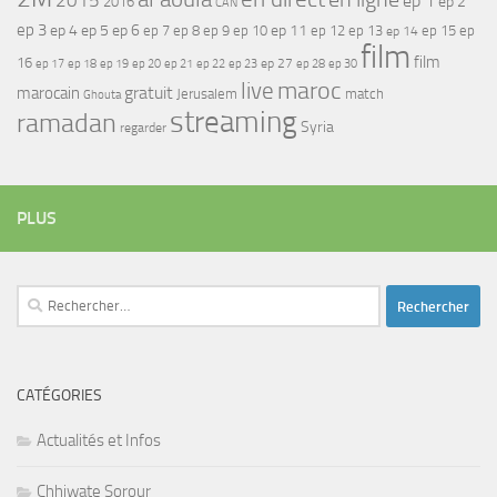
2015
ep 1
ep 2
2016
CAN
ep 3
ep 4
ep 5
ep 6
ep 7
ep 11
ep 8
ep 9
ep 10
ep 12
ep 13
ep 15
ep
ep 14
film
film
16
ep 17
ep 21
ep 27
ep 18
ep 19
ep 20
ep 22
ep 23
ep 28
ep 30
maroc
live
gratuit
marocain
Jerusalem
match
Ghouta
streaming
ramadan
Syria
regarder
PLUS
Rechercher :
CATÉGORIES
Actualités et Infos
Chhiwate Sorour