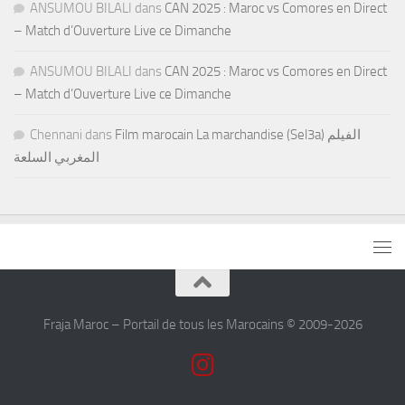
ANSUMOU BILALI
dans
CAN 2025 : Maroc vs Comores en Direct
– Match d’Ouverture Live ce Dimanche
ANSUMOU BILALI
dans
CAN 2025 : Maroc vs Comores en Direct
– Match d’Ouverture Live ce Dimanche
Chennani
dans
Film marocain La marchandise (Sel3a) الفيلم
المغربي السلعة
Fraja Maroc – Portail de tous les Marocains © 2009-2026