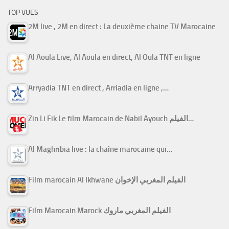
TOP VUES
2M live , 2M en direct : La deuxième chaine TV Marocaine
Al Aoula Live, Al Aoula en direct, Al Oula TNT en ligne
Arryadia TNT en direct , Arriadia en ligne ,…
Zin Li Fik Le film Marocain de Nabil Ayouch الفيلم…
Al Maghribia live : la chaîne marocaine qui…
Film marocain Al Ikhwane الفيلم المغربي الإخوان
Film Marocain Marock الفيلم المغربي ماروك