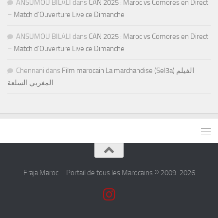
ANSUMOU BILALI
dans
CAN 2025 : Maroc vs Comores en Direct
– Match d’Ouverture Live ce Dimanche
ANSUMOU BILALI
dans
CAN 2025 : Maroc vs Comores en Direct
– Match d’Ouverture Live ce Dimanche
Chennani
dans
Film marocain La marchandise (Sel3a) الفيلم
المغربي السلعة
Fraja Maroc – Portail de tous les Marocains © 2009-2026