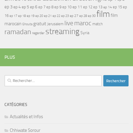
ep 3
ep 4
ep 5
ep 6
ep 7
ep 11
ep 8
ep 9
ep 10
ep 12
ep 13
ep 15
ep
ep 14
film
film
16
ep 17
ep 21
ep 27
ep 18
ep 19
ep 20
ep 22
ep 23
ep 28
ep 30
maroc
live
gratuit
marocain
Jerusalem
match
Ghouta
streaming
ramadan
Syria
regarder
PLUS
Rechercher :
CATÉGORIES
Actualités et Infos
Chhiwate Sorour