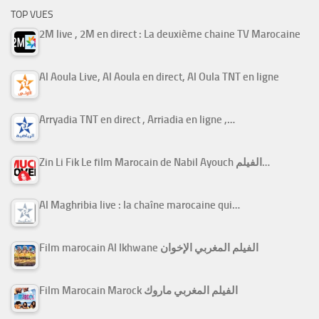
TOP VUES
2M live , 2M en direct : La deuxième chaine TV Marocaine
Al Aoula Live, Al Aoula en direct, Al Oula TNT en ligne
Arryadia TNT en direct , Arriadia en ligne ,…
Zin Li Fik Le film Marocain de Nabil Ayouch الفيلم…
Al Maghribia live : la chaîne marocaine qui…
Film marocain Al Ikhwane الفيلم المغربي الإخوان
Film Marocain Marock الفيلم المغربي ماروك