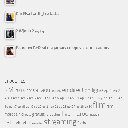
Dar Nsa سلسلة دار النسا
2 Wjouh 2 وجوه
Pourquoi BeReal n’a jamais conquis les utilisateurs
ÉTIQUETTES
2M
al aoula
en direct
en ligne
2015
ep 1
ep 2
2016
CAN
ep 3
ep 4
ep 5
ep 6
ep 7
ep 11
ep 8
ep 9
ep 10
ep 12
ep 13
ep 15
ep
ep 14
film
film
16
ep 17
ep 21
ep 27
ep 18
ep 19
ep 20
ep 22
ep 23
ep 28
ep 30
maroc
live
gratuit
marocain
Jerusalem
match
Ghouta
streaming
ramadan
Syria
regarder