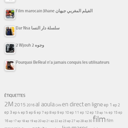
Film marocain Jihane الفيلم المغربي جيهان
Dar Nsa سلسلة دار النسا
2 Wjouh 2 وجوه
Pourquoi BeReal n’a jamais conquis les utilisateurs
ÉTIQUETTES
2M
al aoula
en direct
en ligne
2015
ep 1
ep 2
2016
CAN
ep 3
ep 4
ep 5
ep 6
ep 7
ep 11
ep 8
ep 9
ep 10
ep 12
ep 13
ep 15
ep
ep 14
film
film
16
ep 17
ep 21
ep 27
ep 18
ep 19
ep 20
ep 22
ep 23
ep 28
ep 30