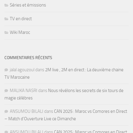
Séries et émissions
TV en direct
Wiki Maroc
COMMENTAIRES RÉCENTS
jalal agouzoul
dans
2M live , 2M en direct : La deuxième chaine
TV Marocaine
MALIKA NASRI
dans
Nous révélons les secrets de six tours de
magie célèbres
ANSUMOU BILALI
dans
CAN 2025 : Maroc vs Comores en Direct
– Match d’Ouverture Live ce Dimanche
ANSUMOU BILALI
dans
CAN 2025 : Maroc vs Comores en Direct