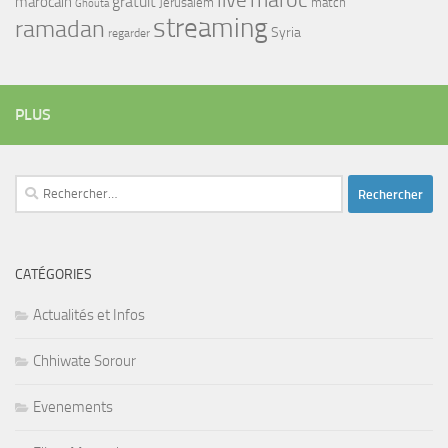
maroc
live
gratuit
marocain
Jerusalem
match
Ghouta
streaming
ramadan
Syria
regarder
PLUS
Rechercher :
CATÉGORIES
Actualités et Infos
Chhiwate Sorour
Evenements