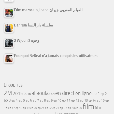
Film marocain Jihane الفيلم المغربي جيهان
Dar Nsa سلسلة دار النسا
2 Wjouh 2 وجوه
Pourquoi BeReal n’a jamais conquis les utilisateurs
ÉTIQUETTES
2M
al aoula
en direct
en ligne
2015
ep 1
ep 2
2016
CAN
ep 3
ep 4
ep 5
ep 6
ep 7
ep 11
ep 8
ep 9
ep 10
ep 12
ep 13
ep 15
ep
ep 14
film
film
16
ep 17
ep 21
ep 27
ep 18
ep 19
ep 20
ep 22
ep 23
ep 28
ep 30