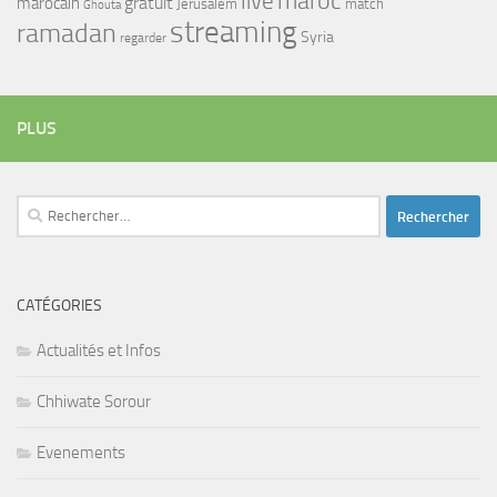
maroc
live
gratuit
marocain
Jerusalem
match
Ghouta
streaming
ramadan
Syria
regarder
PLUS
Rechercher :
CATÉGORIES
Actualités et Infos
Chhiwate Sorour
Evenements