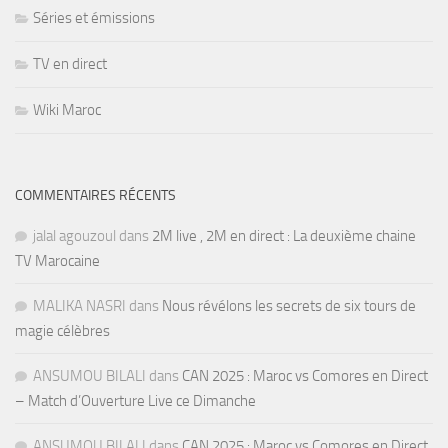
Séries et émissions
TV en direct
Wiki Maroc
COMMENTAIRES RÉCENTS
jalal agouzoul
dans
2M live , 2M en direct : La deuxième chaine
TV Marocaine
MALIKA NASRI
dans
Nous révélons les secrets de six tours de
magie célèbres
ANSUMOU BILALI
dans
CAN 2025 : Maroc vs Comores en Direct
– Match d’Ouverture Live ce Dimanche
ANSUMOU BILALI
dans
CAN 2025 : Maroc vs Comores en Direct