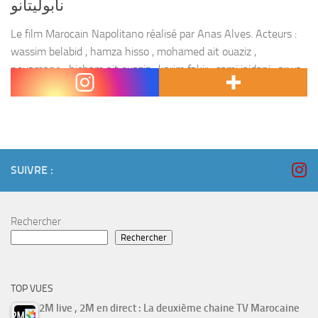
نابوليتانو
Le film Marocain Napolitano réalisé par Anas Alves. Acteurs :
wassim belabid , hamza hisso , mohamed ait ouaziz ,
nouamane , hicham ait ouaziz , karim fakir , sami jaidani , arwa
,...
SUIVRE :
Rechercher
Rechercher
TOP VUES
2M live , 2M en direct : La deuxième chaine TV Marocaine