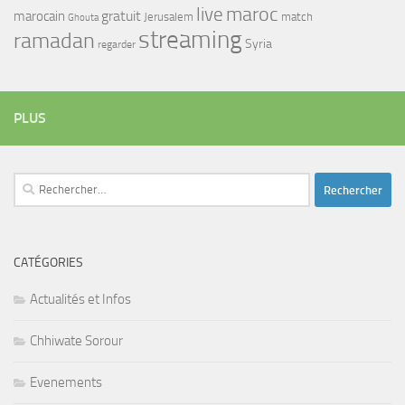
maroc
live
gratuit
marocain
Jerusalem
match
Ghouta
streaming
ramadan
Syria
regarder
PLUS
Rechercher :
CATÉGORIES
Actualités et Infos
Chhiwate Sorour
Evenements