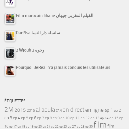
Film marocain Jihane الفيلم المغربي جيهان
Dar Nsa سلسلة دار النسا
2 Wjouh 2 وجوه
Pourquoi BeReal n’a jamais conquis les utilisateurs
ÉTIQUETTES
2M
al aoula
en direct
en ligne
2015
ep 1
ep 2
2016
CAN
ep 3
ep 4
ep 5
ep 6
ep 7
ep 11
ep 8
ep 9
ep 10
ep 12
ep 13
ep 15
ep
ep 14
film
film
16
ep 17
ep 21
ep 27
ep 18
ep 19
ep 20
ep 22
ep 23
ep 28
ep 30