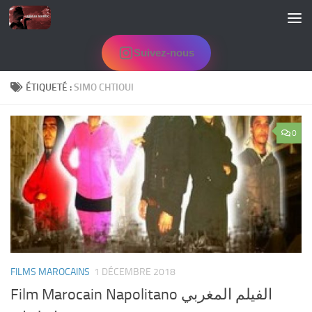
Skip to content
Suivez-nous
ÉTIQUETÉ :
SIMO CHTIOUI
0
FILMS MAROCAINS
1 DÉCEMBRE 2018
Film Marocain Napolitano الفيلم المغربي