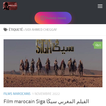
Skip to content
Suivez-nous
ÉTIQUETÉ :
SIDI AHMED CHEGGAF
0
FILMS MAROCAINS
1 NOVEMBRE 2022
Film marocain Siga الفيلم المغربي سيڭا