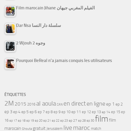
Film marocain Jihane الفيلم المغربي جيهان
Dar Nsa سلسلة دار النسا
2 Wjouh 2 وجوه
Pourquoi BeReal n’a jamais conquis les utilisateurs
ÉTIQUETTES
2M
al aoula
en direct
en ligne
2015
ep 1
ep 2
2016
CAN
ep 3
ep 4
ep 5
ep 6
ep 7
ep 11
ep 8
ep 9
ep 10
ep 12
ep 13
ep 15
ep
ep 14
film
film
16
ep 17
ep 21
ep 27
ep 18
ep 19
ep 20
ep 22
ep 23
ep 28
ep 30
maroc
live
gratuit
marocain
Jerusalem
match
Ghouta