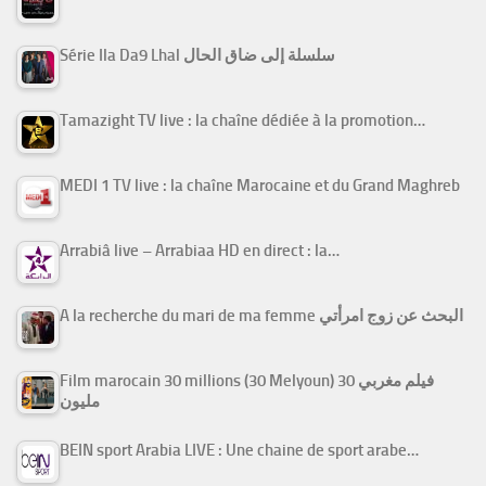
Série Ila Da9 Lhal سلسلة إلى ضاق الحال
Tamazight TV live : la chaîne dédiée à la promotion…
MEDI 1 TV live : la chaîne Marocaine et du Grand Maghreb
Arrabiâ live – Arrabiaa HD en direct : la…
A la recherche du mari de ma femme البحث عن زوج امرأتي
Film marocain 30 millions (30 Melyoun) فيلم مغربي 30
مليون
BEIN sport Arabia LIVE : Une chaine de sport arabe…