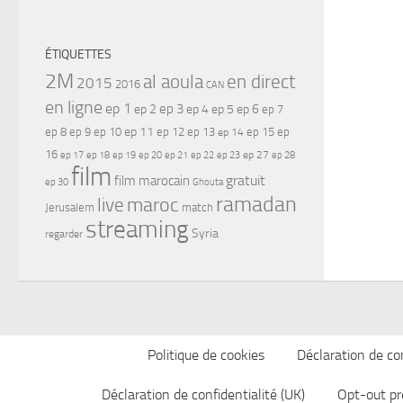
ÉTIQUETTES
2M
al aoula
en direct
2015
2016
CAN
en ligne
ep 1
ep 3
ep 2
ep 4
ep 5
ep 6
ep 7
ep 11
ep 8
ep 9
ep 10
ep 12
ep 13
ep 15
ep
ep 14
16
ep 17
ep 21
ep 27
ep 18
ep 19
ep 20
ep 22
ep 23
ep 28
film
gratuit
film marocain
ep 30
Ghouta
ramadan
maroc
live
Jerusalem
match
streaming
Syria
regarder
Politique de cookies
Déclaration de con
Déclaration de confidentialité (UK)
Opt-out pr