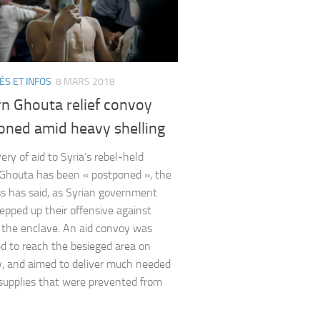
ÉS ET INFOS
8 MARS 2018
rn Ghouta relief convoy
oned amid heavy shelling
ery of aid to Syria’s rebel-held
Ghouta has been « postponed », the
s has said, as Syrian government
tepped up their offensive against
n the enclave. An aid convoy was
d to reach the besieged area on
, and aimed to deliver much needed
supplies that were prevented from