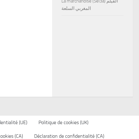
La marchandise (Sel3a) الفيلم
المغربي السلعة
entialité (UE)
Politique de cookies (UK)
cookies (CA)
Déclaration de confidentialité (CA)