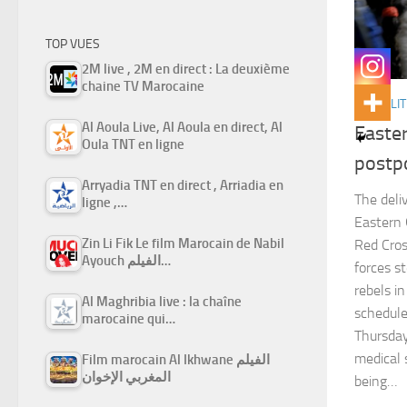
TOP VUES
2M live , 2M en direct : La deuxième
chaine TV Marocaine
ACTUALIT
Al Aoula Live, Al Aoula en direct, Al
Easte
Oula TNT en ligne
postp
Arryadia TNT en direct , Arriadia en
The deliv
ligne ,…
Eastern 
Zin Li Fik Le film Marocain de Nabil
Red Cros
Ayouch الفيلم…
forces s
rebels i
Al Maghribia live : la chaîne
schedule
marocaine qui…
Thursday
medical 
Film marocain Al Ikhwane الفيلم
المغربي الإخوان
being…