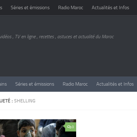
s
Séries et émissions
Radio Maroc
Actualités et Infos
vidéos , TV en ligne , recettes , astuces et actualité du Maroc
ains
Séries et émissions
Radio Maroc
Actualités et Infos
UETÉ :
SHELLING
0