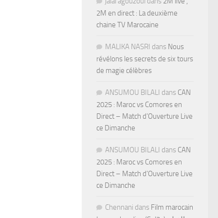
jalal agouzoul
dans
2M live ,
2M en direct : La deuxième
chaine TV Marocaine
MALIKA NASRI
dans
Nous
révélons les secrets de six tours
de magie célèbres
ANSUMOU BILALI
dans
CAN
2025 : Maroc vs Comores en
Direct – Match d’Ouverture Live
ce Dimanche
ANSUMOU BILALI
dans
CAN
2025 : Maroc vs Comores en
Direct – Match d’Ouverture Live
ce Dimanche
Chennani
dans
Film marocain