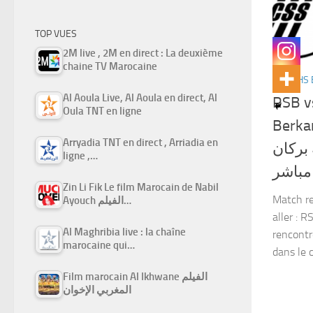
TOP VUES
2M live , 2M en direct : La deuxième
chaine TV Marocaine
MATCHS 
Al Aoula Live, Al Aoula en direct, Al
RSB v
Oula TNT en ligne
Berkane
Arryadia TNT en direct , Arriadia en
بركان
ligne ,…
مباشر
Zin Li Fik Le film Marocain de Nabil
Match re
Ayouch الفيلم…
aller : 
Al Maghribia live : la chaîne
rencontr
marocaine qui…
dans le 
Film marocain Al Ikhwane الفيلم
المغربي الإخوان