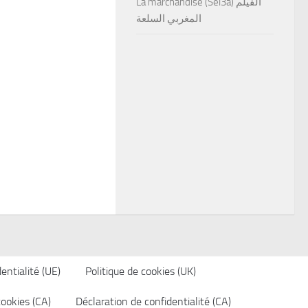
La marchandise (Sel3a) الفيلم
المغربي السلعة
entialité (UE)
Politique de cookies (UK)
cookies (CA)
Déclaration de confidentialité (CA)