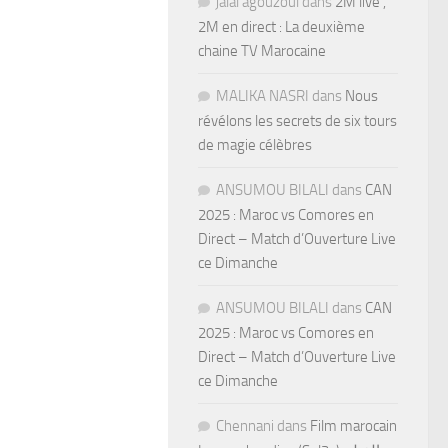
jalal agouzoul
dans
2M live ,
2M en direct : La deuxième
chaine TV Marocaine
MALIKA NASRI
dans
Nous
révélons les secrets de six tours
de magie célèbres
ANSUMOU BILALI
dans
CAN
2025 : Maroc vs Comores en
Direct – Match d’Ouverture Live
ce Dimanche
ANSUMOU BILALI
dans
CAN
2025 : Maroc vs Comores en
Direct – Match d’Ouverture Live
ce Dimanche
Chennani
dans
Film marocain