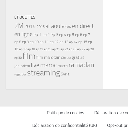
ÉTIQUETTES
2M
al aoula
en direct
2015
2016
CAN
en ligne
ep 1
ep 3
ep 2
ep 4
ep 5
ep 6
ep 7
ep 11
ep 8
ep 9
ep 10
ep 12
ep 13
ep 15
ep
ep 14
16
ep 17
ep 21
ep 27
ep 18
ep 19
ep 20
ep 22
ep 23
ep 28
film
gratuit
film marocain
ep 30
Ghouta
ramadan
maroc
live
Jerusalem
match
streaming
Syria
regarder
Politique de cookies
Déclaration de con
Déclaration de confidentialité (UK)
Opt-out pr