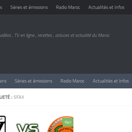
s
Séries et émissions
Radio Maroc
Actualités et Infos
vidéos , TV en ligne , recettes , astuces et actualité du Maroc
ains
Séries et émissions
Radio Maroc
Actualités et Infos
UETÉ :
SFAX
0