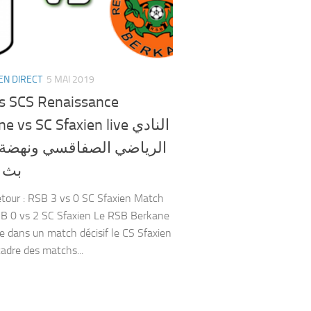
EN DIRECT
5 MAI 2019
s SCS Renaissance
 vs SC Sfaxien live النادي
الرياضي الصفاقسي ونهضة 
بث 
tour : RSB 3 vs 0 SC Sfaxien Match
RSB 0 vs 2 SC Sfaxien Le RSB Berkane
e dans un match décisif le CS Sfaxien
cadre des matchs...