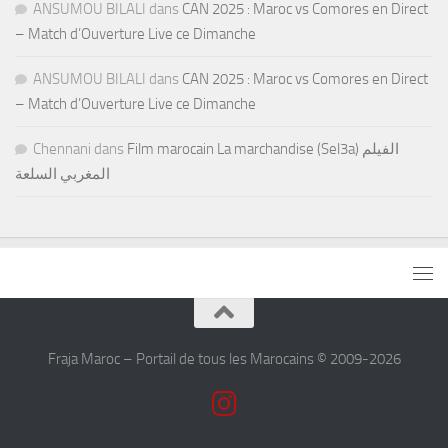
ANSUMOU BILALI
dans
CAN 2025 : Maroc vs Comores en Direct
– Match d’Ouverture Live ce Dimanche
ANSUMOU BILALI
dans
CAN 2025 : Maroc vs Comores en Direct
– Match d’Ouverture Live ce Dimanche
Chennani
dans
Film marocain La marchandise (Sel3a) الفيلم
المغربي السلعة
Fraja Maroc – Portail de tous les Marocains © 2009-2026