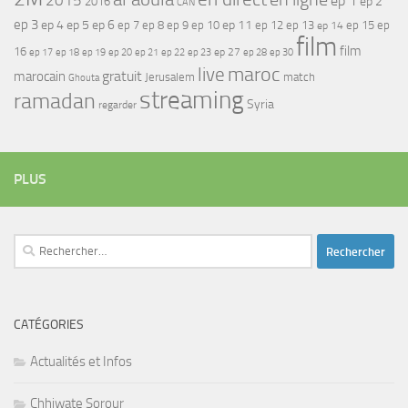
2015
ep 1
ep 2
2016
CAN
ep 3
ep 4
ep 5
ep 6
ep 7
ep 11
ep 8
ep 9
ep 10
ep 12
ep 13
ep 15
ep
ep 14
film
film
16
ep 17
ep 21
ep 27
ep 18
ep 19
ep 20
ep 22
ep 23
ep 28
ep 30
maroc
live
gratuit
marocain
Jerusalem
match
Ghouta
streaming
ramadan
Syria
regarder
PLUS
Rechercher :
CATÉGORIES
Actualités et Infos
Chhiwate Sorour