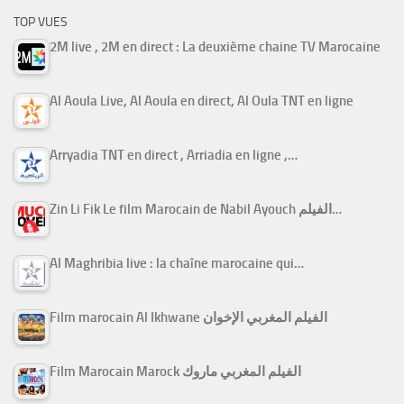
TOP VUES
2M live , 2M en direct : La deuxième chaine TV Marocaine
Al Aoula Live, Al Aoula en direct, Al Oula TNT en ligne
Arryadia TNT en direct , Arriadia en ligne ,…
Zin Li Fik Le film Marocain de Nabil Ayouch الفيلم…
Al Maghribia live : la chaîne marocaine qui…
Film marocain Al Ikhwane الفيلم المغربي الإخوان
Film Marocain Marock الفيلم المغربي ماروك