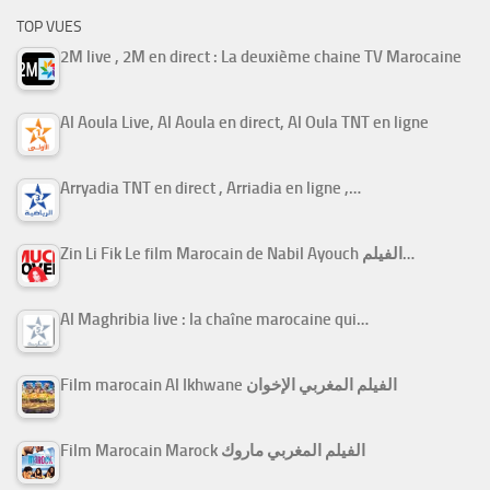
TOP VUES
2M live , 2M en direct : La deuxième chaine TV Marocaine
Al Aoula Live, Al Aoula en direct, Al Oula TNT en ligne
Arryadia TNT en direct , Arriadia en ligne ,…
Zin Li Fik Le film Marocain de Nabil Ayouch الفيلم…
Al Maghribia live : la chaîne marocaine qui…
Film marocain Al Ikhwane الفيلم المغربي الإخوان
Film Marocain Marock الفيلم المغربي ماروك