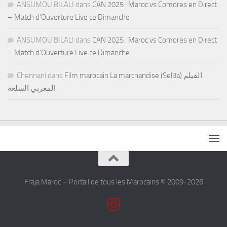
ANSUMOU BILALI
dans
CAN 2025 : Maroc vs Comores en Direct
– Match d’Ouverture Live ce Dimanche
ANSUMOU BILALI
dans
CAN 2025 : Maroc vs Comores en Direct
– Match d’Ouverture Live ce Dimanche
Chennani
dans
Film marocain La marchandise (Sel3a) الفيلم
المغربي السلعة
Fraja Maroc – Portail de tous les Marocains © 2009-2026