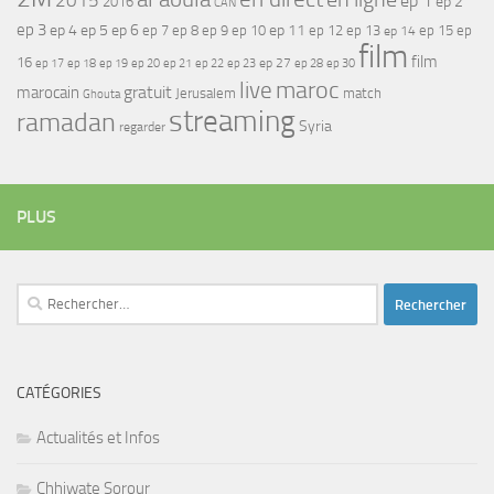
2015
ep 1
ep 2
2016
CAN
ep 3
ep 4
ep 5
ep 6
ep 7
ep 11
ep 8
ep 9
ep 10
ep 12
ep 13
ep 15
ep
ep 14
film
film
16
ep 17
ep 21
ep 27
ep 18
ep 19
ep 20
ep 22
ep 23
ep 28
ep 30
maroc
live
gratuit
marocain
Jerusalem
match
Ghouta
streaming
ramadan
Syria
regarder
PLUS
Rechercher :
CATÉGORIES
Actualités et Infos
Chhiwate Sorour