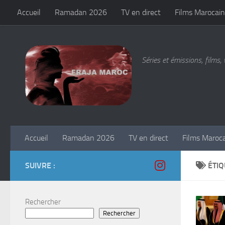
Accueil
Ramadan 2026
TV en direct
Films Marocain
Skip to content
Séries et émissions, films, 
Accueil
Ramadan 2026
TV en direct
Films Maroc
SUIVRE :
ÉTIQ
Rechercher
Rechercher