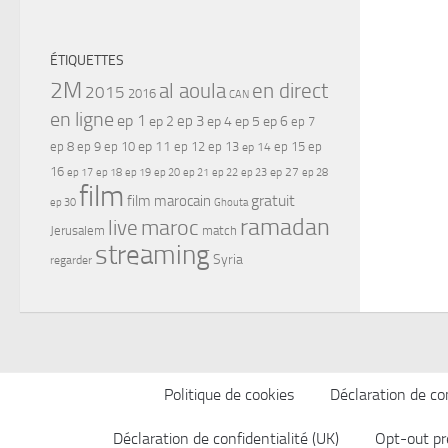
ÉTIQUETTES
2M
al aoula
en direct
2015
2016
CAN
en ligne
ep 1
ep 3
ep 2
ep 4
ep 5
ep 6
ep 7
ep 11
ep 8
ep 9
ep 10
ep 12
ep 13
ep 15
ep
ep 14
16
ep 17
ep 21
ep 27
ep 18
ep 19
ep 20
ep 22
ep 23
ep 28
film
gratuit
film marocain
ep 30
Ghouta
ramadan
maroc
live
Jerusalem
match
streaming
Syria
regarder
Politique de cookies
Déclaration de con
Déclaration de confidentialité (UK)
Opt-out pr