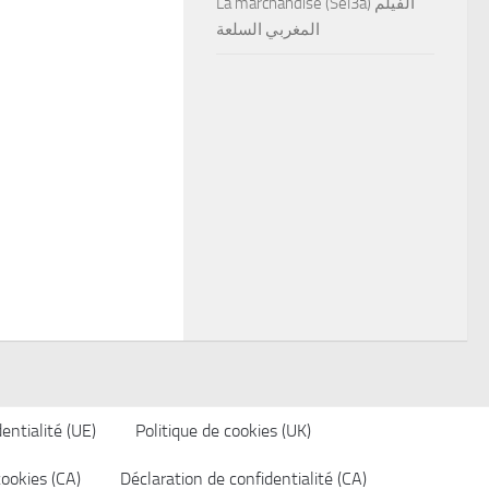
La marchandise (Sel3a) الفيلم
المغربي السلعة
entialité (UE)
Politique de cookies (UK)
cookies (CA)
Déclaration de confidentialité (CA)