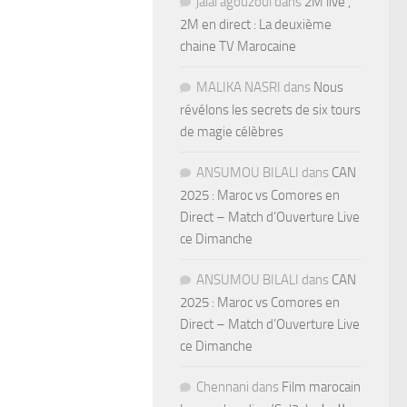
jalal agouzoul
dans
2M live ,
2M en direct : La deuxième
chaine TV Marocaine
MALIKA NASRI
dans
Nous
révélons les secrets de six tours
de magie célèbres
ANSUMOU BILALI
dans
CAN
2025 : Maroc vs Comores en
Direct – Match d’Ouverture Live
ce Dimanche
ANSUMOU BILALI
dans
CAN
2025 : Maroc vs Comores en
Direct – Match d’Ouverture Live
ce Dimanche
Chennani
dans
Film marocain