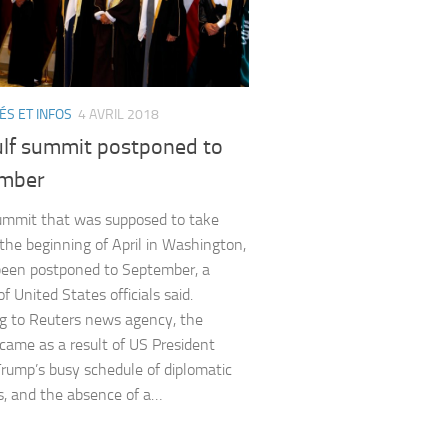
ÉS ET INFOS
4 AVRIL 2018
lf summit postponed to
mber
ummit that was supposed to take
 the beginning of April in Washington,
een postponed to September, a
 United States officials said.
g to Reuters news agency, the
 came as a result of US President
rump’s busy schedule of diplomatic
, and the absence of a…