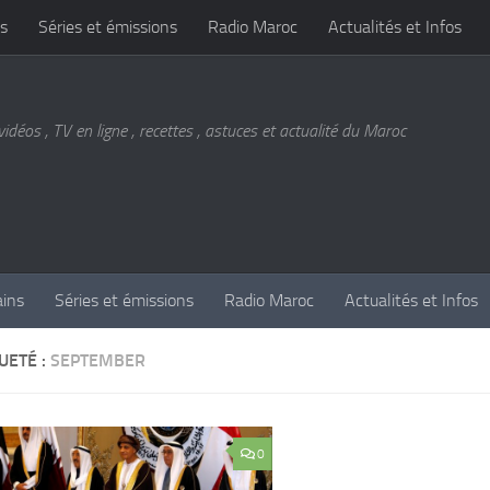
s
Séries et émissions
Radio Maroc
Actualités et Infos
vidéos , TV en ligne , recettes , astuces et actualité du Maroc
ains
Séries et émissions
Radio Maroc
Actualités et Infos
UETÉ :
SEPTEMBER
0