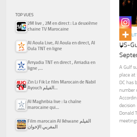
TOP VUES
2M live , 2M en direct : La deuxième
chaine TV Marocaine
ACTUALIT
Al Aoula Live, Al Aoula en direct, Al
US-Gu
Oula TNT en ligne
Septe
Arryadia TNT en direct , Arriadia en
A Gulf s
ligne ,…
place at
Zin Li Fik Le film Marocain de Nabil
DC has b
Ayouch الفيلم…
number of
Accordin
Al Maghribia live : la chaîne
decision
marocaine qui…
Donald T
meetings
Film marocain Al Ikhwane الفيلم
المغربي الإخوان