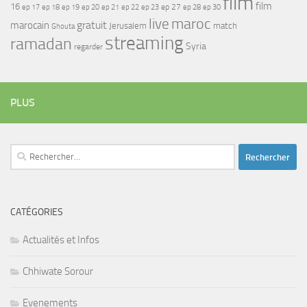
film
film
16
ep 17
ep 21
ep 27
ep 18
ep 19
ep 20
ep 22
ep 23
ep 28
ep 30
maroc
live
gratuit
marocain
Jerusalem
match
Ghouta
streaming
ramadan
Syria
regarder
PLUS
Rechercher :
CATÉGORIES
Actualités et Infos
Chhiwate Sorour
Evenements