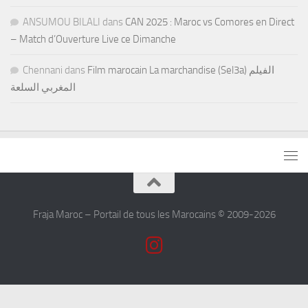
ANSUMOU BILALI
dans
CAN 2025 : Maroc vs Comores en Direct
– Match d’Ouverture Live ce Dimanche
Chennani
dans
Film marocain La marchandise (Sel3a) الفيلم
المغربي السلعة
Fraja Maroc – Portail de tous les Marocains © 2009-2026