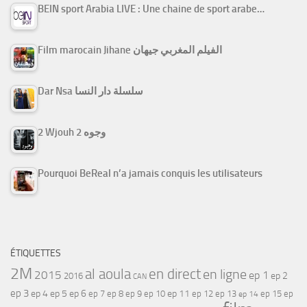
BEIN sport Arabia LIVE : Une chaine de sport arabe…
Film marocain Jihane الفيلم المغربي جيهان
Dar Nsa سلسلة دار النسا
2 Wjouh 2 وجوه
Pourquoi BeReal n’a jamais conquis les utilisateurs
ÉTIQUETTES
2M
al aoula
en direct
en ligne
2015
ep 1
ep 2
2016
CAN
ep 3
ep 4
ep 5
ep 6
ep 7
ep 11
ep 8
ep 9
ep 10
ep 12
ep 13
ep 15
ep
ep 14