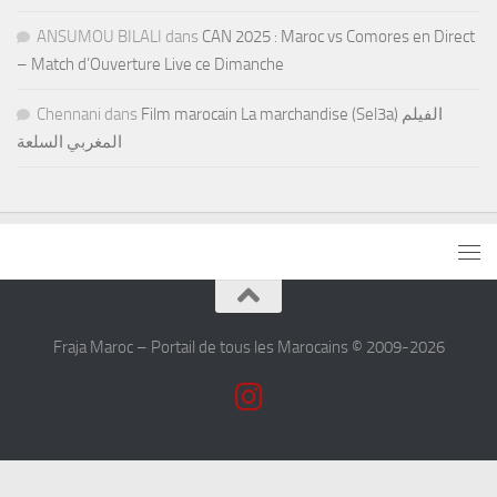
ANSUMOU BILALI
dans
CAN 2025 : Maroc vs Comores en Direct
– Match d’Ouverture Live ce Dimanche
Chennani
dans
Film marocain La marchandise (Sel3a) الفيلم
المغربي السلعة
Fraja Maroc – Portail de tous les Marocains © 2009-2026