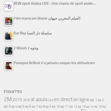
BEIN sport Arabia LIVE : Une chaine de sport arabe…
Film marocain Jihane الفيلم المغربي جيهان
Dar Nsa سلسلة دار النسا
2 Wjouh 2 وجوه
Pourquoi BeReal n’a jamais conquis les utilisateurs
ÉTIQUETTES
2M
al aoula
en direct
en ligne
2015
ep 1
ep 2
2016
CAN
ep 3
ep 4
ep 5
ep 6
ep 7
ep 11
ep 8
ep 9
ep 10
ep 12
ep 13
ep 15
ep
ep 14