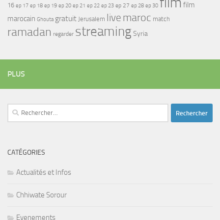
film
film
16
ep 17
ep 21
ep 27
ep 18
ep 19
ep 20
ep 22
ep 23
ep 28
ep 30
maroc
live
gratuit
marocain
Jerusalem
match
Ghouta
streaming
ramadan
Syria
regarder
PLUS
Rechercher :
CATÉGORIES
Actualités et Infos
Chhiwate Sorour
Evenements