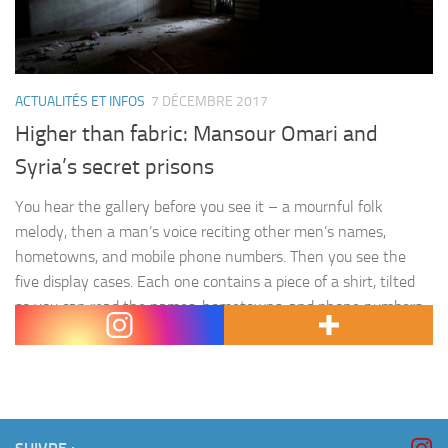
ACTUALITÉS ET INFOS
7 DÉCEMBRE 2017
Higher than fabric: Mansour Omari and
Syria’s secret prisons
You hear the gallery before you see it – a mournful folk
melody, then a man’s voice reciting other men’s names,
hometowns, and mobile phone numbers. Then you see the
five display cases. Each one contains a piece of a shirt, tilted
so you can read the names, hometowns, and phone numbers
still being recited…