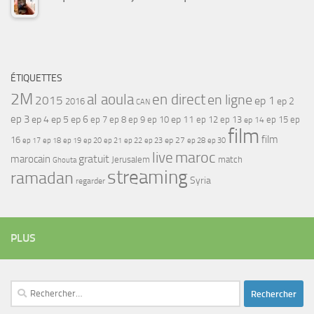
ÉTIQUETTES
2M
al aoula
en direct
en ligne
2015
ep 1
ep 2
2016
CAN
ep 3
ep 4
ep 5
ep 6
ep 7
ep 11
ep 8
ep 9
ep 10
ep 12
ep 13
ep 15
ep
ep 14
film
film
16
ep 17
ep 21
ep 27
ep 18
ep 19
ep 20
ep 22
ep 23
ep 28
ep 30
maroc
live
gratuit
marocain
Jerusalem
match
Ghouta
streaming
ramadan
Syria
regarder
PLUS
Rechercher :