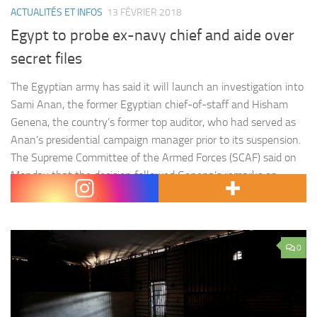
ACTUALITÉS ET INFOS
13 FÉVRIER 2018
Egypt to probe ex-navy chief and aide over
secret files
The Egyptian army has said it will launch an investigation into
Sami Anan, the former Egyptian chief-of-staff and Hisham
Genena, the country’s former top auditor, who had served as
Anan’s presidential campaign manager prior to its suspension.
The Supreme Committee of the Armed Forces (SCAF) said on
Monday that the decision followed Genena’s remarks on
Sunday,…
0