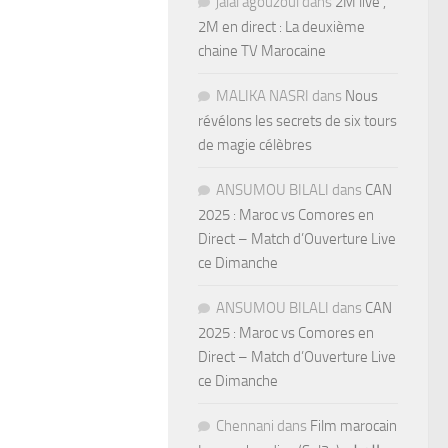
jalal agouzoul
dans
2M live ,
2M en direct : La deuxième
chaine TV Marocaine
MALIKA NASRI
dans
Nous
révélons les secrets de six tours
de magie célèbres
ANSUMOU BILALI
dans
CAN
2025 : Maroc vs Comores en
Direct – Match d’Ouverture Live
ce Dimanche
ANSUMOU BILALI
dans
CAN
2025 : Maroc vs Comores en
Direct – Match d’Ouverture Live
ce Dimanche
Chennani
dans
Film marocain