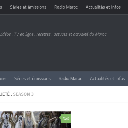
s
Séries et émissions
Radio Maroc
Actualités et Infos
vidéos , TV en ligne , recettes , astuces et actualité du Maroc
ains
Séries et émissions
Radio Maroc
Actualités et Infos
UETÉ :
SEASON 3
0