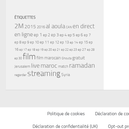
ÉTIQUETTES
2M
al aoula
en direct
2015
2016
CAN
en ligne
ep 1
ep 3
ep 2
ep 4
ep 5
ep 6
ep 7
ep 11
ep 8
ep 9
ep 10
ep 12
ep 13
ep 15
ep
ep 14
16
ep 17
ep 21
ep 27
ep 18
ep 19
ep 20
ep 22
ep 23
ep 28
film
gratuit
film marocain
ep 30
Ghouta
ramadan
maroc
live
Jerusalem
match
streaming
Syria
regarder
Politique de cookies
Déclaration de con
Déclaration de confidentialité (UK)
Opt-out pr