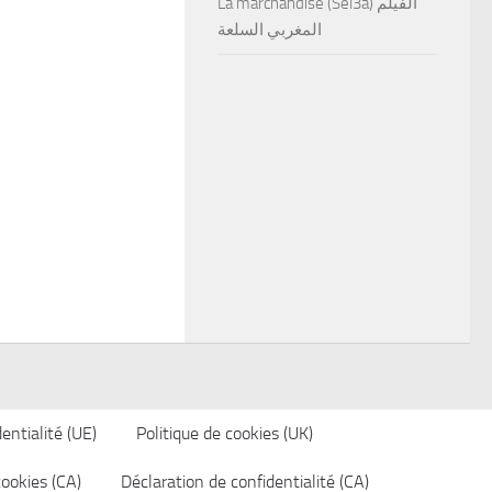
La marchandise (Sel3a) الفيلم
المغربي السلعة
entialité (UE)
Politique de cookies (UK)
cookies (CA)
Déclaration de confidentialité (CA)