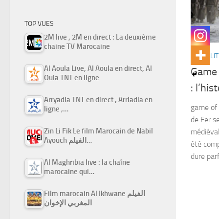
TOP VUES
2M live , 2M en direct : La deuxième
chaine TV Marocaine
ACTUALIT
Al Aoula Live, Al Aoula en direct, Al
Game o
Oula TNT en ligne
: l’his
Arryadia TNT en direct , Arriadia en
game of 
ligne ,…
de Fer s
Zin Li Fik Le film Marocain de Nabil
médiéval
Ayouch الفيلم…
été comp
dure parf
Al Maghribia live : la chaîne
marocaine qui…
Film marocain Al Ikhwane الفيلم
المغربي الإخوان