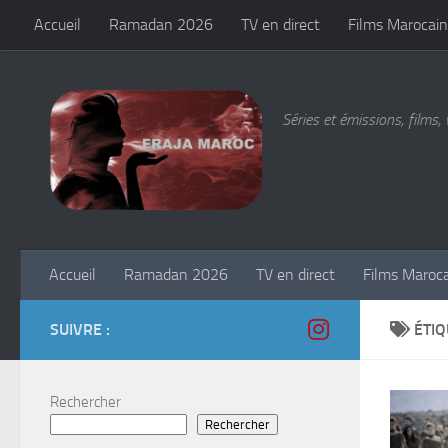
Accueil
Ramadan 2026
TV en direct
Films Marocain
Skip to content
Séries et émissions, films, 
Accueil
Ramadan 2026
TV en direct
Films Maroc
SUIVRE :
ÉTIQ
Rechercher
Rechercher