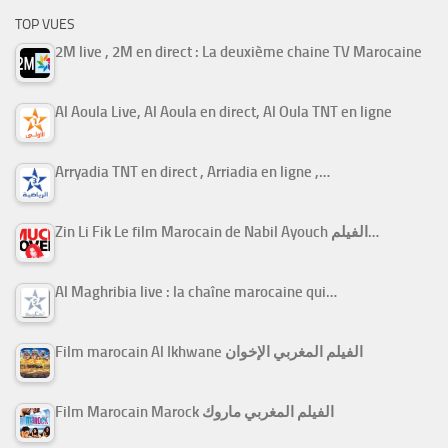
TOP VUES
2M live , 2M en direct : La deuxième chaine TV Marocaine
Al Aoula Live, Al Aoula en direct, Al Oula TNT en ligne
Arryadia TNT en direct , Arriadia en ligne ,…
Zin Li Fik Le film Marocain de Nabil Ayouch الفيلم…
Al Maghribia live : la chaîne marocaine qui…
Film marocain Al Ikhwane الفيلم المغربي الإخوان
Film Marocain Marock الفيلم المغربي ماروك