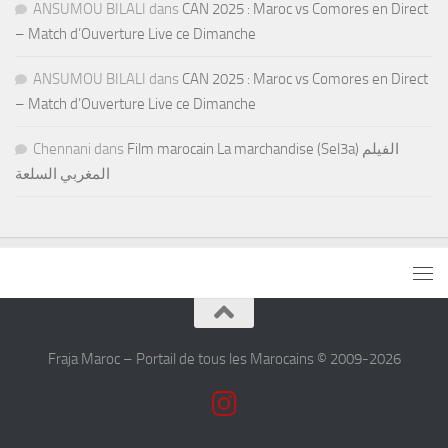
ANSUMOU BILALI
dans
CAN 2025 : Maroc vs Comores en Direct
– Match d’Ouverture Live ce Dimanche
ANSUMOU BILALI
dans
CAN 2025 : Maroc vs Comores en Direct
– Match d’Ouverture Live ce Dimanche
Chennani
dans
Film marocain La marchandise (Sel3a) الفيلم
المغربي السلعة
Fraja Maroc – Portail de tous les Marocains © 2009-2026