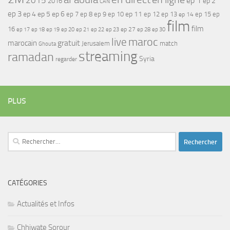
2015
ep 1
ep 2
2016
CAN
ep 3
ep 4
ep 5
ep 6
ep 7
ep 11
ep 8
ep 9
ep 10
ep 12
ep 13
ep 15
ep
ep 14
film
film
16
ep 17
ep 21
ep 27
ep 18
ep 19
ep 20
ep 22
ep 23
ep 28
ep 30
maroc
live
gratuit
marocain
Jerusalem
match
Ghouta
streaming
ramadan
Syria
regarder
PLUS
Rechercher :
CATÉGORIES
Actualités et Infos
Chhiwate Sorour