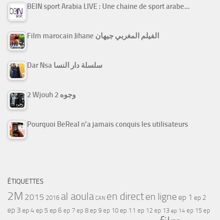
BEIN sport Arabia LIVE : Une chaine de sport arabe…
Film marocain Jihane الفيلم المغربي جيهان
Dar Nsa سلسلة دار النسا
2 Wjouh 2 وجوه
Pourquoi BeReal n’a jamais conquis les utilisateurs
ÉTIQUETTES
2M
al aoula
en direct
en ligne
2015
ep 1
ep 2
2016
CAN
ep 3
ep 4
ep 5
ep 6
ep 7
ep 11
ep 8
ep 9
ep 10
ep 12
ep 13
ep 15
ep
ep 14