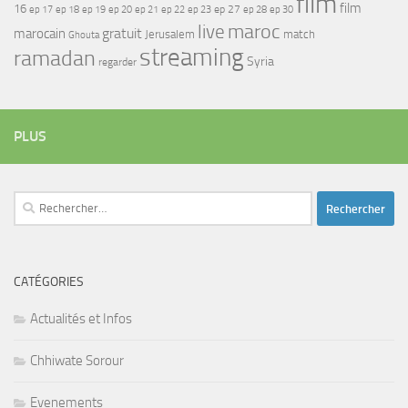
film
film
16
ep 17
ep 21
ep 27
ep 18
ep 19
ep 20
ep 22
ep 23
ep 28
ep 30
maroc
live
gratuit
marocain
Jerusalem
match
Ghouta
streaming
ramadan
Syria
regarder
PLUS
Rechercher :
CATÉGORIES
Actualités et Infos
Chhiwate Sorour
Evenements