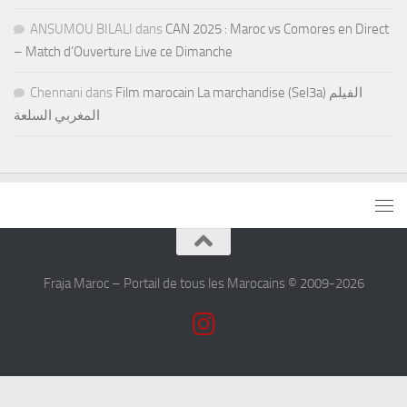
ANSUMOU BILALI
dans
CAN 2025 : Maroc vs Comores en Direct
– Match d’Ouverture Live ce Dimanche
Chennani
dans
Film marocain La marchandise (Sel3a) الفيلم
المغربي السلعة
Fraja Maroc – Portail de tous les Marocains © 2009-2026