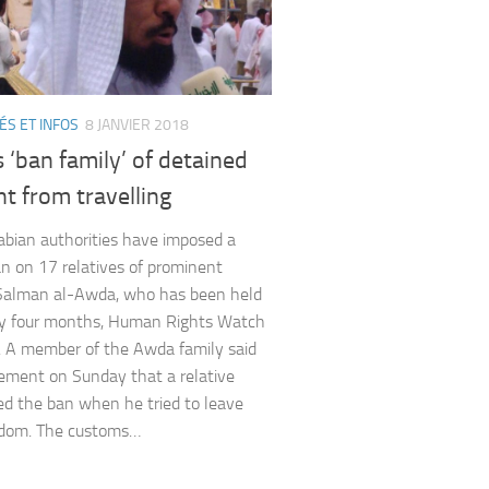
ÉS ET INFOS
8 JANVIER 2018
 ‘ban family’ of detained
t from travelling
abian authorities have imposed a
an on 17 relatives of prominent
 Salman al-Awda, who has been held
ly four months, Human Rights Watch
. A member of the Awda family said
tement on Sunday that a relative
ed the ban when he tried to leave
gdom. The customs…