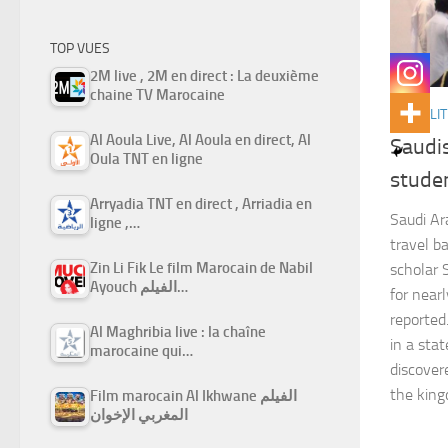
TOP VUES
2M live , 2M en direct : La deuxième
chaine TV Marocaine
ACTUALIT
Al Aoula Live, Al Aoula en direct, Al
Saudis
Oula TNT en ligne
studen
Arryadia TNT en direct , Arriadia en
Saudi Ar
ligne ,…
travel b
Zin Li Fik Le film Marocain de Nabil
scholar
Ayouch الفيلم…
for near
reported
Al Maghribia live : la chaîne
in a sta
marocaine qui…
discover
the kin
Film marocain Al Ikhwane الفيلم
المغربي الإخوان