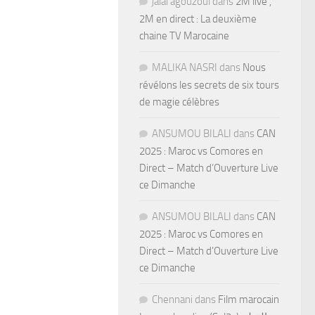
jalal agouzoul
dans
2M live ,
2M en direct : La deuxième
chaine TV Marocaine
MALIKA NASRI
dans
Nous
révélons les secrets de six tours
de magie célèbres
ANSUMOU BILALI
dans
CAN
2025 : Maroc vs Comores en
Direct – Match d’Ouverture Live
ce Dimanche
ANSUMOU BILALI
dans
CAN
2025 : Maroc vs Comores en
Direct – Match d’Ouverture Live
ce Dimanche
Chennani
dans
Film marocain