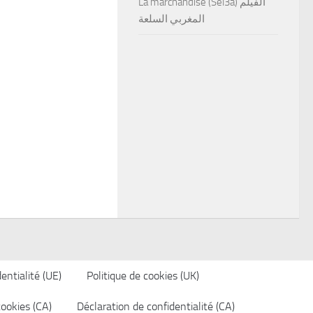
La marchandise (Sel3a) الفيلم
المغربي السلعة
entialité (UE)
Politique de cookies (UK)
cookies (CA)
Déclaration de confidentialité (CA)