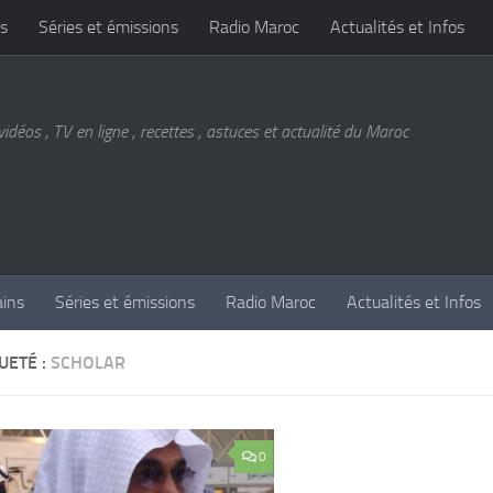
s
Séries et émissions
Radio Maroc
Actualités et Infos
vidéos , TV en ligne , recettes , astuces et actualité du Maroc
ains
Séries et émissions
Radio Maroc
Actualités et Infos
UETÉ :
SCHOLAR
0