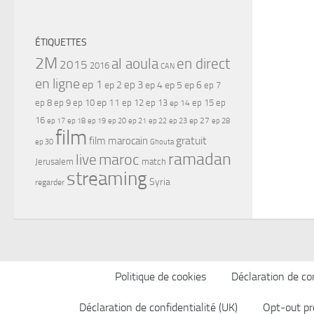
ÉTIQUETTES
2M
al aoula
en direct
2015
2016
CAN
en ligne
ep 1
ep 3
ep 2
ep 4
ep 5
ep 6
ep 7
ep 11
ep 8
ep 9
ep 10
ep 12
ep 13
ep 15
ep
ep 14
16
ep 17
ep 21
ep 27
ep 18
ep 19
ep 20
ep 22
ep 23
ep 28
film
gratuit
film marocain
ep 30
Ghouta
ramadan
maroc
live
Jerusalem
match
streaming
Syria
regarder
Politique de cookies
Déclaration de con
Déclaration de confidentialité (UK)
Opt-out pr