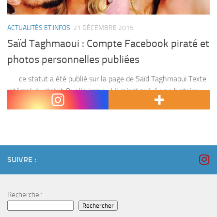
ACTUALITÉS ET INFOS
21 DÉCEMBRE 2015
Saïd Taghmaoui : Compte Facebook piraté et
photos personnelles publiées
ce statut a été publié sur la page de Saïd Taghmaoui Texte
intégral du statut Quelle ironie ..! Il m’est arrivé une histoire
incroyable je sortais avec cette jeune demoiselle quand j’ai...
SUIVRE :
Rechercher
Rechercher