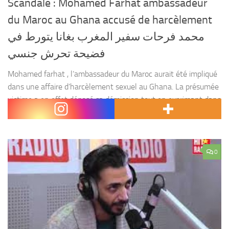
Scandale : Mohamed Farhat ambassadeur
du Maroc au Ghana accusé de harcèlement
محمد فرحات سفير المغرب بغانا يتورط في
فضيحة تحرش جنسي
Mohamed farhat , l’ambassadeur du Maroc aurait été impliqué
dans une affaire d’harcèlement sexuel au Ghana. La présumée
victime a en effet déposé sa démission tout en exprimant dans
sa lettre avoir été harcelé...
0