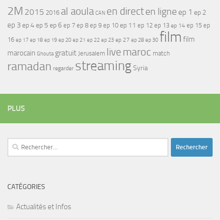
2M
al aoula
en direct
en ligne
2015
ep 1
ep 2
2016
CAN
ep 3
ep 4
ep 5
ep 6
ep 7
ep 11
ep 8
ep 9
ep 10
ep 12
ep 13
ep 15
ep
ep 14
film
film
16
ep 17
ep 21
ep 27
ep 18
ep 19
ep 20
ep 22
ep 23
ep 28
ep 30
maroc
live
gratuit
marocain
Jerusalem
match
Ghouta
streaming
ramadan
Syria
regarder
PLUS
Rechercher :
CATÉGORIES
Actualités et Infos