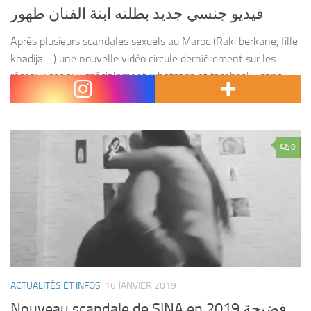
فيديو جنسي جديد بطلته ابنة الفنان طهور
Après plusieurs scandales sexuels au Maroc (Raki berkane, fille
khadija …) une nouvelle vidéo circule dernièrement sur les
réseaux sociaux spécialement whatsapp et facebook , dans
lequel la fille du chanteur du chaabi Marocain...
0
ACTUALITÉS ET INFOS
16 JANVIER 2019
Nouveau scandale de SINA en 2019 فضيحة