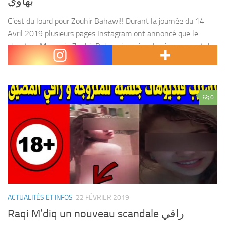
بهاوي
C’est du lourd pour Zouhir Bahawi!! Durant la journée du 14
Avril 2019 plusieurs pages Instagram ont annoncé que le
chanteur Marocain Zouhir Bahaoui va vivre la pire moment de
sa vie !! Quelques...
0
ACTUALITÉS ET INFOS
22 FÉVRIER 2019
Raqi M’diq un nouveau scandale راقي