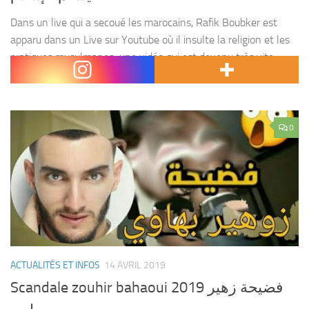
Dans un live qui a secoué les marocains, Rafik Boubker est
apparu dans un Live sur Youtube où il insulte la religion et les
pratiques musulmanes; une vidéo qui est devenu très vite
virale...
0
ACTUALITÉS ET INFOS
14 AVRIL 2019
Scandale zouhir bahaoui 2019 فضيحة زهير