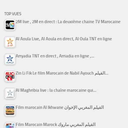
TOP VUES
2M live , 2M en direct : La deuxième chaine TV Marocaine
Al Aoula Live, Al Aoula en direct, Al Oula TNT en ligne
Arryadia TNT en direct , Arriadia en ligne ,…
Zin Li Fik Le film Marocain de Nabil Ayouch الفيلم…
Al Maghribia live : la chaîne marocaine qui…
Film marocain Al Ikhwane الفيلم المغربي الإخوان
Film Marocain Marock الفيلم المغربي ماروك