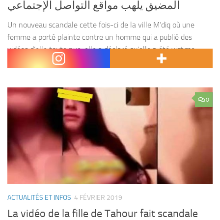
المضيق يلهب مواقع التواصل الإجتماعي
Un nouveau scandale cette fois-ci de la ville M’diq où une
femme a porté plainte contre un homme qui a publié des
vidéos d’elle toute nue, elle a déclaré qu’elle a été victime
d’escroquerie...
0
ACTUALITÉS ET INFOS
4 FÉVRIER 2019
La vidéo de la fille de Tahour fait scandale