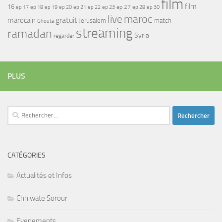
film
film
16
ep 17
ep 21
ep 27
ep 18
ep 19
ep 20
ep 22
ep 23
ep 28
ep 30
maroc
live
gratuit
marocain
Jerusalem
match
Ghouta
streaming
ramadan
Syria
regarder
PLUS
Rechercher :
CATÉGORIES
Actualités et Infos
Chhiwate Sorour
Evenements