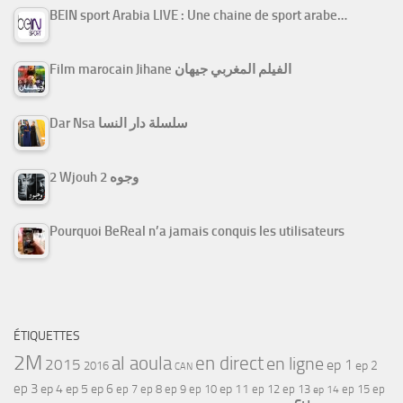
BEIN sport Arabia LIVE : Une chaine de sport arabe…
Film marocain Jihane الفيلم المغربي جيهان
Dar Nsa سلسلة دار النسا
2 Wjouh 2 وجوه
Pourquoi BeReal n’a jamais conquis les utilisateurs
ÉTIQUETTES
2M
al aoula
en direct
en ligne
2015
ep 1
ep 2
2016
CAN
ep 3
ep 4
ep 5
ep 6
ep 7
ep 11
ep 8
ep 9
ep 10
ep 12
ep 13
ep 15
ep
ep 14