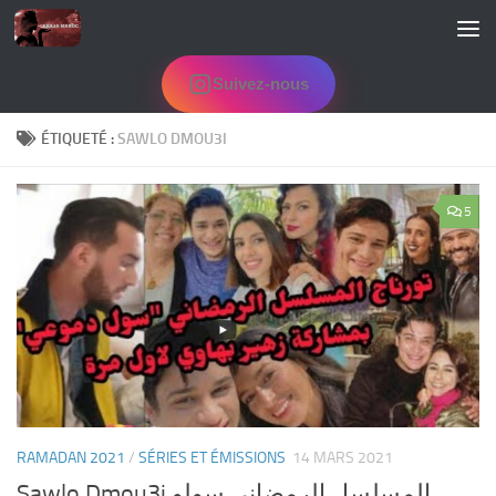
Skip to content
Suivez-nous
ÉTIQUETÉ :
SAWLO DMOU3I
5
RAMADAN 2021
/
SÉRIES ET ÉMISSIONS
14 MARS 2021
Sawlo Dmou3i المسلسل الرمضاني سولو