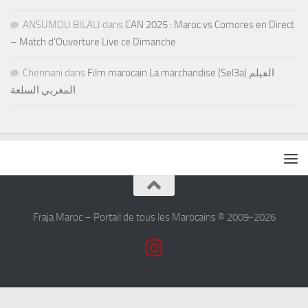
ANSUMOU BILALI
dans
CAN 2025 : Maroc vs Comores en Direct
– Match d’Ouverture Live ce Dimanche
Chennani
dans
Film marocain La marchandise (Sel3a) الفيلم
المغربي السلعة
Fraja Maroc – Portail de tous les Marocains © 2009-2026