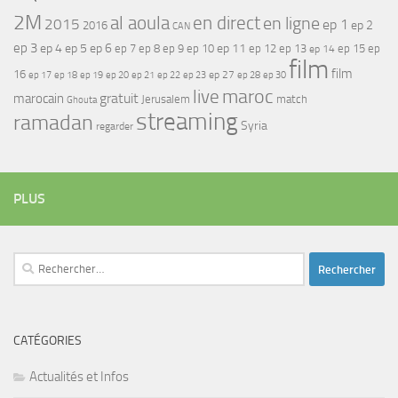
2M
al aoula
en direct
en ligne
2015
ep 1
ep 2
2016
CAN
ep 3
ep 4
ep 5
ep 6
ep 7
ep 11
ep 8
ep 9
ep 10
ep 12
ep 13
ep 15
ep
ep 14
film
film
16
ep 17
ep 21
ep 27
ep 18
ep 19
ep 20
ep 22
ep 23
ep 28
ep 30
maroc
live
gratuit
marocain
Jerusalem
match
Ghouta
streaming
ramadan
Syria
regarder
PLUS
Rechercher :
CATÉGORIES
Actualités et Infos