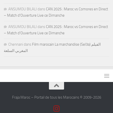
ANSUMOU BILALI
dans
CAN 2025 : Maroc vs Comores en Direct
– Match d’Ouverture Live ce Dimanche
ANSUMOU BILALI
dans
CAN 2025 : Maroc vs Comores en Direct
– Match d’Ouverture Live ce Dimanche
Chennani
dans
Film marocain La marchandise (Sel3a) الفيلم
المغربي السلعة
Fraja Maroc – Portail de tous les Marocains © 2009-2026