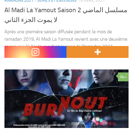
RAMADAN 2021
/
SÉRIES ET ÉMISSIONS
14 AVRIL 2021
Al Madi La Yamout Saison 2 مسلسل الماضي
لا يموت الجزء الثاني
Après une première saison diffusée pendant le mois de
ramadan 2019, Al Madi La Yamout revient avec une deuxième
saison sur Al Aoula pendant le mois de Ramadan 2021.
Réalisé par : Hicham Jbari....
4