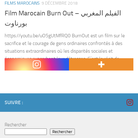
FILMS MAROCAINS
9 DÉCEMBRE 2018
Film Marocain Burn Out – الفيلم المغربي
بورناوت
https://youtu.be/uO5gUtMfRQ0 BurnOut est un film sur le
sacrifice et le courage de gens ordinaires confrontés à des
situations extraordinaires où les disparités sociales et
économiques exacerbent leur détresses. C´est le récit de
rencontres atypiques,...
SUIVRE :
Rechercher
Rechercher