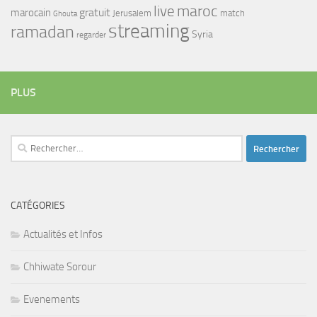
maroc
live
gratuit
marocain
Jerusalem
match
Ghouta
streaming
ramadan
Syria
regarder
PLUS
Rechercher :
CATÉGORIES
Actualités et Infos
Chhiwate Sorour
Evenements