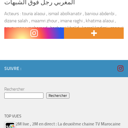
المغربي رجل فوق الشبهات
Acteurs : touria alaoui , ismail abolkanatir , banioui abdenbi ,
dizane salah , maamri zhour , imane raghi , khatima alaoui ,
nouaymane mohamed , bachouri khalid , kamal kadimi , sanouji
abdelouahd...
SUIVRE :
Rechercher
Rechercher
TOP VUES
2M live , 2M en direct : La deuxième chaine TV Marocaine