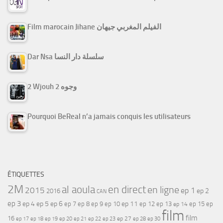
Film marocain Jihane الفيلم المغربي جيهان
Dar Nsa سلسلة دار النسا
2 Wjouh 2 وجوه
Pourquoi BeReal n’a jamais conquis les utilisateurs
ÉTIQUETTES
2M
al aoula
en direct
en ligne
2015
ep 1
ep 2
2016
CAN
ep 3
ep 4
ep 5
ep 6
ep 7
ep 11
ep 8
ep 9
ep 10
ep 12
ep 13
ep 15
ep
ep 14
film
film
16
ep 17
ep 21
ep 27
ep 18
ep 19
ep 20
ep 22
ep 23
ep 28
ep 30