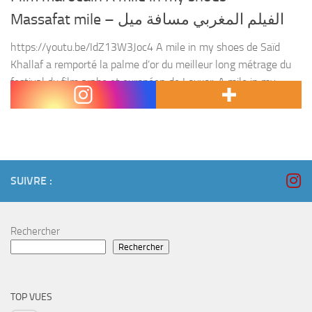
Massafat mile – الفيلم المغربي مسافة ميل
https://youtu.be/IdZ13W3Joc4 A mile in my shoes de Saïd
Khallaf a remporté la palme d’or du meilleur long métrage du
festival du film arabe et européen de Louxor. A mile in my
shoes, du Marocain...
SUIVRE :
Rechercher
Rechercher
TOP VUES