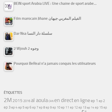
BEIN sport Arabia LIVE : Une chaine de sport arabe…
Film marocain Jihane الفيلم المغربي جيهان
Dar Nsa سلسلة دار النسا
2 Wjouh 2 وجوه
Pourquoi BeReal n’a jamais conquis les utilisateurs
ÉTIQUETTES
2M
al aoula
en direct
en ligne
2015
ep 1
ep 2
2016
CAN
ep 3
ep 4
ep 5
ep 6
ep 7
ep 11
ep 8
ep 9
ep 10
ep 12
ep 13
ep 15
ep
ep 14