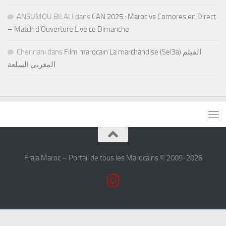
ANSUMOU BILALI
dans
CAN 2025 : Maroc vs Comores en Direct
– Match d’Ouverture Live ce Dimanche
Chennani
dans
Film marocain La marchandise (Sel3a) الفيلم
المغربي السلعة
Fraja Maroc – Portail de tous les Marocains © 2009-2026