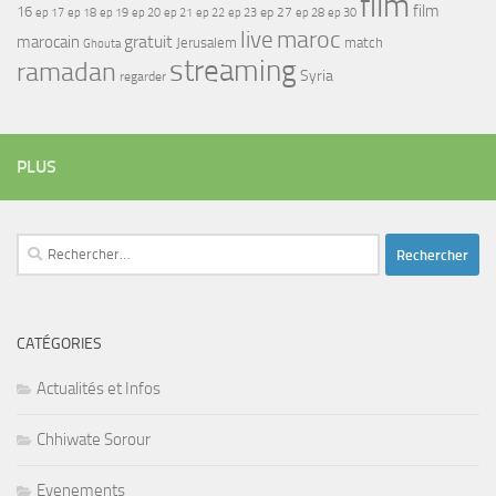
film
film
16
ep 17
ep 21
ep 27
ep 18
ep 19
ep 20
ep 22
ep 23
ep 28
ep 30
maroc
live
gratuit
marocain
Jerusalem
match
Ghouta
streaming
ramadan
Syria
regarder
PLUS
Rechercher :
CATÉGORIES
Actualités et Infos
Chhiwate Sorour
Evenements