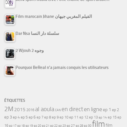
Film marocain Jihane الفيلم المغربي جيهان
Dar Nsa سلسلة دار النسا
2 Wjouh 2 وجوه
Pourquoi BeReal n’a jamais conquis les utilisateurs
ÉTIQUETTES
2M
al aoula
en direct
en ligne
2015
ep 1
ep 2
2016
CAN
ep 3
ep 4
ep 5
ep 6
ep 7
ep 11
ep 8
ep 9
ep 10
ep 12
ep 13
ep 15
ep
ep 14
film
film
16
ep 17
ep 21
ep 27
ep 18
ep 19
ep 20
ep 22
ep 23
ep 28
ep 30