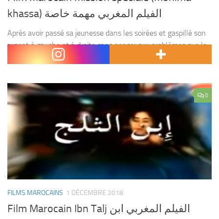
khassa) الفيلم المغربي مهمة خاصة
Après avoir passé sa jeunesse dans les soirées et gaspillé son
argent à gauche et à droite sans penser aux problèmes que le
future lui réserve, Omar tombe malade et perd la santé ce...
0
FILMS MAROCAINS
1 DÉCEMBRE 2018
Film Marocain Ibn Talj الفيلم المغربي ابن