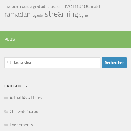
maroc
live
gratuit
marocain
Jerusalem
match
Ghouta
streaming
ramadan
Syria
regarder
PLUS
Rechercher :
CATÉGORIES
Actualités et Infos
Chhiwate Sorour
Evenements