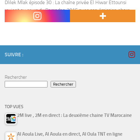
Dlilek Mlak épisode 30 : La chaîne privée El Hiwar Ettounsi
revient au cours du Ramadan 2015 avec son émission phare «
Dlilek Mlak » présentée par Sami El Fehri et qui promet aux...
SUIVRE :
Rechercher
Rechercher
TOP VUES
2M live , 2M en direct : La deuxième chaine TV Marocaine
Al Aoula Live, Al Aoula en direct, Al Oula TNT en ligne