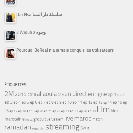
Dar Nsa سلسلة دار النسا
2 Wjouh 2 وجوه
Pourquoi BeReal n’a jamais conquis les utilisateurs
ÉTIQUETTES
2M
al aoula
en direct
en ligne
2015
ep 1
ep 2
2016
CAN
ep 3
ep 4
ep 5
ep 6
ep 7
ep 11
ep 8
ep 9
ep 10
ep 12
ep 13
ep 15
ep
ep 14
film
film
16
ep 17
ep 21
ep 27
ep 18
ep 19
ep 20
ep 22
ep 23
ep 28
ep 30
maroc
live
gratuit
marocain
Jerusalem
match
Ghouta
streaming
ramadan
Syria
regarder