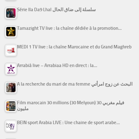
Série Ila Da9 Lhal سلسلة إلى ضاق الحال
Tamazight TV live : la chaîne dédiée à la promotion…
MEDI 1 TV live : la chaîne Marocaine et du Grand Maghreb
Arrabiâ live – Arrabiaa HD en direct : la…
A la recherche du mari de ma femme البحث عن زوج امرأتي
Film marocain 30 millions (30 Melyoun) فيلم مغربي 30
مليون
BEIN sport Arabia LIVE : Une chaine de sport arabe…