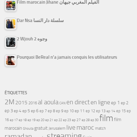
Film marocain Jihane الفيلم المغربي جيهان
Dar Nsa سلسلة دار النسا
2 Wjouh 2 وجوه
Pourquoi BeReal n’a jamais conquis les utilisateurs
ÉTIQUETTES
2M
al aoula
en direct
en ligne
2015
ep 1
ep 2
2016
CAN
ep 3
ep 4
ep 5
ep 6
ep 7
ep 11
ep 8
ep 9
ep 10
ep 12
ep 13
ep 15
ep
ep 14
film
film
16
ep 17
ep 21
ep 27
ep 18
ep 19
ep 20
ep 22
ep 23
ep 28
ep 30
maroc
live
gratuit
marocain
Jerusalem
match
Ghouta
streaming
ramadan