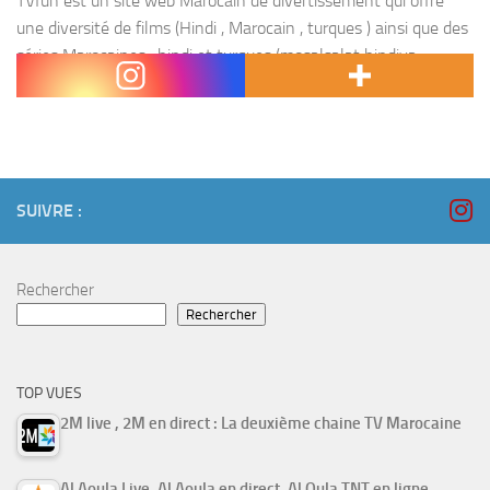
TVfun est un site web Marocain de divertissement qui offre
une diversité de films (Hindi , Marocain , turques ) ainsi que des
séries Marocaines , hindi et turques (mosalsalat hindiya ,
mosalsalat maghribiya,...
SUIVRE :
Rechercher
Rechercher
TOP VUES
2M live , 2M en direct : La deuxième chaine TV Marocaine
Al Aoula Live, Al Aoula en direct, Al Oula TNT en ligne