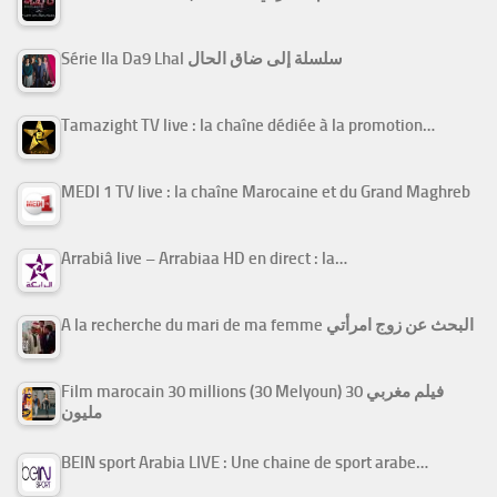
Série Ila Da9 Lhal سلسلة إلى ضاق الحال
Tamazight TV live : la chaîne dédiée à la promotion…
MEDI 1 TV live : la chaîne Marocaine et du Grand Maghreb
Arrabiâ live – Arrabiaa HD en direct : la…
A la recherche du mari de ma femme البحث عن زوج امرأتي
Film marocain 30 millions (30 Melyoun) فيلم مغربي 30
مليون
BEIN sport Arabia LIVE : Une chaine de sport arabe…