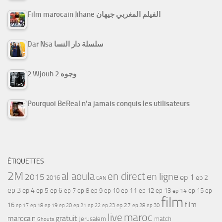
Film marocain Jihane الفيلم المغربي جيهان
Dar Nsa سلسلة دار النسا
2 Wjouh 2 وجوه
Pourquoi BeReal n’a jamais conquis les utilisateurs
ÉTIQUETTES
2M
al aoula
en direct
en ligne
2015
ep 1
ep 2
2016
CAN
ep 3
ep 4
ep 5
ep 6
ep 7
ep 11
ep 8
ep 9
ep 10
ep 12
ep 13
ep 15
ep
ep 14
film
film
16
ep 17
ep 21
ep 27
ep 18
ep 19
ep 20
ep 22
ep 23
ep 28
ep 30
maroc
live
gratuit
marocain
Jerusalem
match
Ghouta