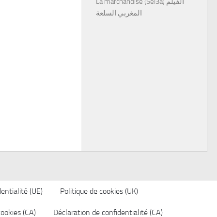
La marchandise (Sel3a) الفيلم
المغربي السلعة
entialité (UE)
Politique de cookies (UK)
cookies (CA)
Déclaration de confidentialité (CA)