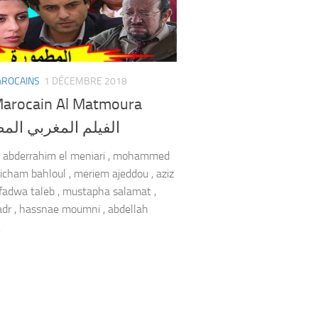
AROCAINS
1 DÉCEMBRE 2018
Marocain Al Matmoura
الفيلم المغربي الم
: abderrahim el meniari , mohammed
 hicham bahloul , meriem ajeddou , aziz
 fadwa taleb , mustapha salamat ,
dr , hassnae moumni , abdellah
.