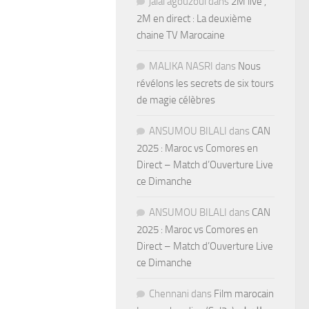
jalal agouzoul
dans
2M live ,
2M en direct : La deuxième
chaine TV Marocaine
MALIKA NASRI
dans
Nous
révélons les secrets de six tours
de magie célèbres
ANSUMOU BILALI
dans
CAN
2025 : Maroc vs Comores en
Direct – Match d’Ouverture Live
ce Dimanche
ANSUMOU BILALI
dans
CAN
2025 : Maroc vs Comores en
Direct – Match d’Ouverture Live
ce Dimanche
Chennani
dans
Film marocain