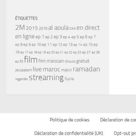
ÉTIQUETTES
2M
al aoula
en direct
2015
2016
CAN
en ligne
ep 1
ep 3
ep 2
ep 4
ep 5
ep 6
ep 7
ep 11
ep 8
ep 9
ep 10
ep 12
ep 13
ep 15
ep
ep 14
16
ep 17
ep 21
ep 27
ep 18
ep 19
ep 20
ep 22
ep 23
ep 28
film
gratuit
film marocain
ep 30
Ghouta
ramadan
maroc
live
Jerusalem
match
streaming
Syria
regarder
Politique de cookies
Déclaration de con
Déclaration de confidentialité (UK)
Opt-out pr