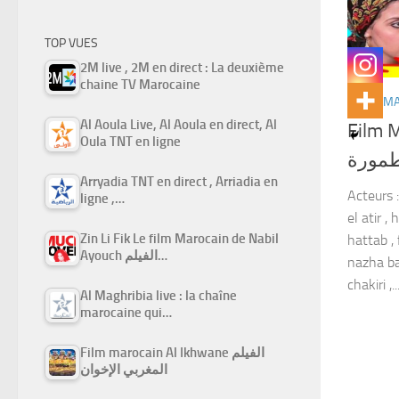
TOP VUES
2M live , 2M en direct : La deuxième
chaine TV Marocaine
FILMS M
Al Aoula Live, Al Aoula en direct, Al
Film 
Oula TNT en ligne
طمورة
Arryadia TNT en direct , Arriadia en
Acteurs 
ligne ,…
el atir ,
Zin Li Fik Le film Marocain de Nabil
hattab ,
Ayouch الفيلم…
nazha ba
chakiri ,..
Al Maghribia live : la chaîne
marocaine qui…
Film marocain Al Ikhwane الفيلم
المغربي الإخوان