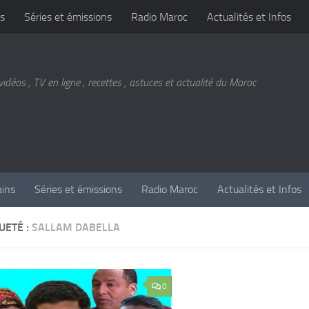
s
Séries et émissions
Radio Maroc
Actualités et Infos
vidéos , TV en ligne , recettes , astuces et actualité du Maroc
ains
Séries et émissions
Radio Maroc
Actualités et Infos
UETÉ :
SALLAM DABELLA
0