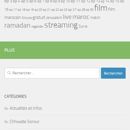
ep 3
ep 4
ep 5
ep 6
ep 7
ep 11
ep 8
ep 9
ep 10
ep 12
ep 13
ep 15
ep
ep 14
film
film
16
ep 17
ep 21
ep 27
ep 18
ep 19
ep 20
ep 22
ep 23
ep 28
ep 30
maroc
live
gratuit
marocain
Jerusalem
match
Ghouta
streaming
ramadan
Syria
regarder
PLUS
Rechercher :
CATÉGORIES
Actualités et Infos
Chhiwate Sorour