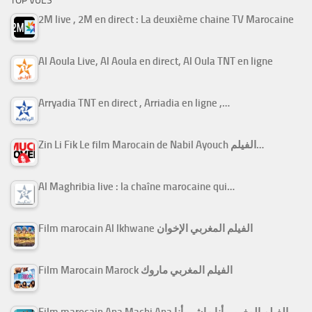
TOP VUES
2M live , 2M en direct : La deuxième chaine TV Marocaine
Al Aoula Live, Al Aoula en direct, Al Oula TNT en ligne
Arryadia TNT en direct , Arriadia en ligne ,…
Zin Li Fik Le film Marocain de Nabil Ayouch الفيلم…
Al Maghribia live : la chaîne marocaine qui…
Film marocain Al Ikhwane الفيلم المغربي الإخوان
Film Marocain Marock الفيلم المغربي ماروك