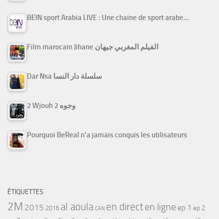
BEIN sport Arabia LIVE : Une chaine de sport arabe…
Film marocain Jihane الفيلم المغربي جيهان
Dar Nsa سلسلة دار النسا
2 Wjouh 2 وجوه
Pourquoi BeReal n’a jamais conquis les utilisateurs
ÉTIQUETTES
2M
al aoula
en direct
en ligne
2015
ep 1
ep 2
2016
CAN