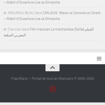
– Match d’Ouverture Live ce Dimanche
ANSUMOU BILALI
dans
CAN 2025 : Maroc vs Comores en Direct
– Match d’Ouverture Live ce Dimanche
Chennani
dans
Film marocain La marchandise (Sel3a) الفيلم
المغربي السلعة
Fraja Maroc – Portail de tous les Marocains © 2009-2026