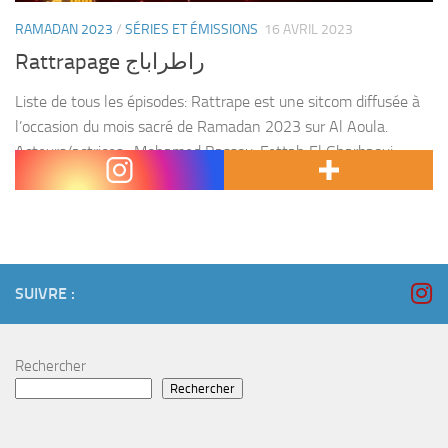
RAMADAN 2023
/
SÉRIES ET ÉMISSIONS
16 AVRIL 2023
Rattrapage راطراباج
Liste de tous les épisodes: Rattrape est une sitcom diffusée à
l’occasion du mois sacré de Ramadan 2023 sur Al Aoula.
Acteurs/actrices : Mohamed Bassou, Fettah El Gharbaoui,
Salaheddine Benmoussa, Rajaa Latifine, Fatima Zahra...
SUIVRE :
Rechercher
Rechercher