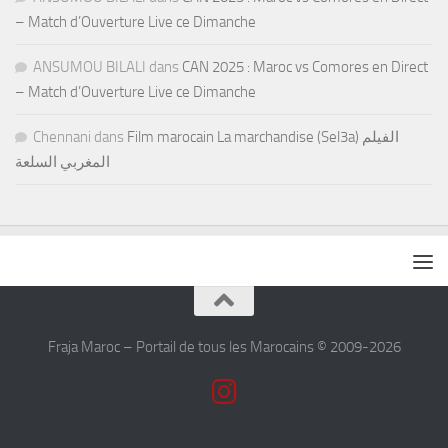
– Match d’Ouverture Live ce Dimanche
ANSUMOU BILALI
dans
CAN 2025 : Maroc vs Comores en Direct
– Match d’Ouverture Live ce Dimanche
Chennani
dans
Film marocain La marchandise (Sel3a) الفيلم
المغربي السلعة
Fraja Maroc – Portail de tous les Marocains © 2009-2026