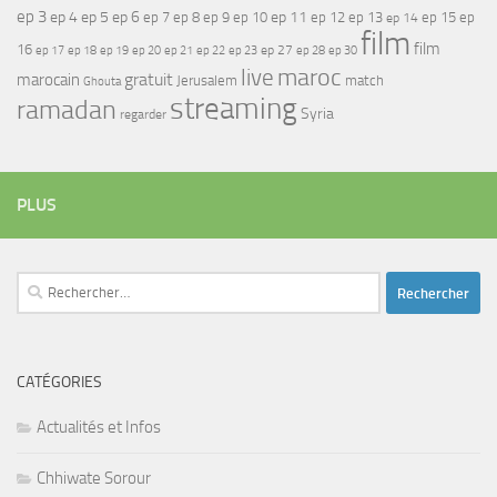
ep 3
ep 4
ep 5
ep 6
ep 7
ep 11
ep 8
ep 9
ep 10
ep 12
ep 13
ep 15
ep
ep 14
film
film
16
ep 17
ep 21
ep 27
ep 18
ep 19
ep 20
ep 22
ep 23
ep 28
ep 30
maroc
live
gratuit
marocain
Jerusalem
match
Ghouta
streaming
ramadan
Syria
regarder
PLUS
Rechercher :
CATÉGORIES
Actualités et Infos
Chhiwate Sorour