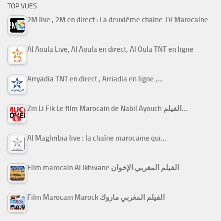
TOP VUES
2M live , 2M en direct : La deuxième chaine TV Marocaine
Al Aoula Live, Al Aoula en direct, Al Oula TNT en ligne
Arryadia TNT en direct , Arriadia en ligne ,…
Zin Li Fik Le film Marocain de Nabil Ayouch الفيلم…
Al Maghribia live : la chaîne marocaine qui…
Film marocain Al Ikhwane الفيلم المغربي الإخوان
Film Marocain Marock الفيلم المغربي ماروك