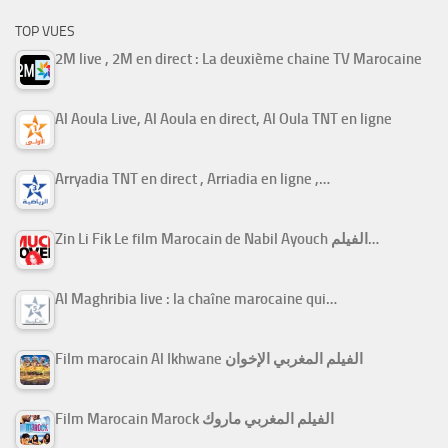
TOP VUES
2M live , 2M en direct : La deuxième chaine TV Marocaine
Al Aoula Live, Al Aoula en direct, Al Oula TNT en ligne
Arryadia TNT en direct , Arriadia en ligne ,…
Zin Li Fik Le film Marocain de Nabil Ayouch الفيلم…
Al Maghribia live : la chaîne marocaine qui…
Film marocain Al Ikhwane الفيلم المغربي الإخوان
Film Marocain Marock الفيلم المغربي ماروك