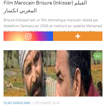
Film Marocain Brisure (Inkissar) الفيلم
المغربي انكسار
Brisure (Inkissar) est un film dramatique marocain réalisé par
Abdelkrim Derkaoui en 2006 et mettant en vedette Mohamed
El Bastaoui, Houda Rihani , Siham Assif et d’autres. Le film
raconte l’histoire d’une famille moyenne...
0
FILMS MAROCAINS
1 DÉCEMBRE 2018