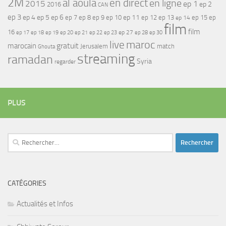
2M
al aoula
en direct
en ligne
2015
ep 1
ep 2
2016
CAN
ep 3
ep 4
ep 5
ep 6
ep 7
ep 11
ep 8
ep 9
ep 10
ep 12
ep 13
ep 15
ep
ep 14
film
film
16
ep 17
ep 21
ep 27
ep 18
ep 19
ep 20
ep 22
ep 23
ep 28
ep 30
maroc
live
gratuit
marocain
Jerusalem
match
Ghouta
streaming
ramadan
Syria
regarder
PLUS
Rechercher :
CATÉGORIES
Actualités et Infos