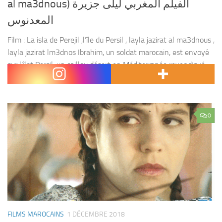
al ma3dnous) الفيلم المغربي ليلى جزيرة
المعدنوس
Film : La isla de Perejil ,l’île du Persil , layla jazirat al ma3dnous ,
layla jazirat lm3dnos Ibrahim, un soldat marocain, est envoyé
sur l’îlot Persil, un caillou désert en Méditerranée revendiqué
à...
0
FILMS MAROCAINS
1 DÉCEMBRE 2018