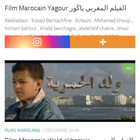
Film Marocain Yagour الفيلم المغربي ياڭور
Réalisateur : Essaid Bentachfine . Acteurs : Mohamed khouyi ,
hicham bahloul , khalid benchagra , abdellatif chakra , zhour
lmaamri , nabila aherfane , said darif , mustapha tahtah ,
yassine ahjjam ,...
0
FILMS MAROCAINS
1 DÉCEMBRE 2018