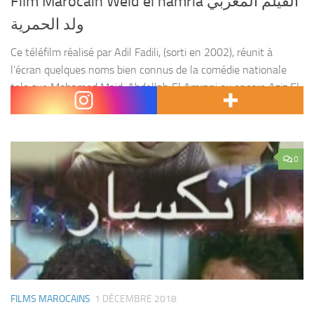
Film Marocain Weld el hamria الفيلم المغربي
ولد الحمرية
Ce téléfilm réalisé par Adil Fadili, (sorti en 2002), réunit à
l’écran quelques noms bien connus de la comédie nationale
tels que Mohamed Majd, Abdellah El Amrani ou encore Aziz El
Hattab devenu, cette...
0
FILMS MAROCAINS
1 DÉCEMBRE 2018