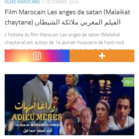
FILMS MAROCAINS
1 DÉCEMBRE 2018
Film Marocain Les anges de satan (Malaikat
chaytane) الفيلم المغربي ملائكة الشيطان
L’histoire du film Marocain Les anges de satan (Malaikat
chaytane) est autour de 14 jeunes musiciens de hard-rock
arrêtés par la police et condamnés par la justice à des peines
allant de trois mois...
0