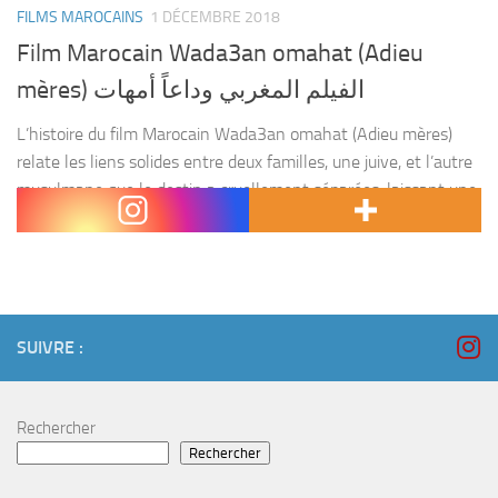
FILMS MAROCAINS
1 DÉCEMBRE 2018
Film Marocain Wada3an omahat (Adieu
mères) الفيلم المغربي وداعاً أمهات
L’histoire du film Marocain Wada3an omahat (Adieu mères)
relate les liens solides entre deux familles, une juive, et l’autre
musulmane que le destin a cruellement séparées, laissant une
noble mission à l’une d’entre elles....
SUIVRE :
Rechercher
Rechercher