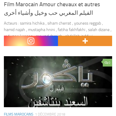
Film Marocain Amour chevaux et autres
الفيلم المغربي حب وخيل وأشياء أخرى
Acteurs : samira hichika , siham cherrat , youness reggab ,
hamid najah , mustapha hnini , fatiha fakhfakhi , salah dizane ,
redwane kenana , mourad damigh , abdellah jaddiwi ,
abdelwahed slawi...
0
FILMS MAROCAINS
1 DÉCEMBRE 2018