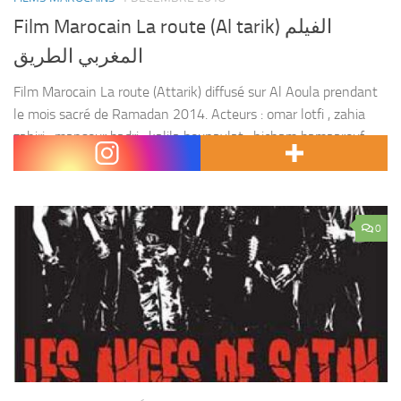
Film Marocain La route (Al tarik) الفيلم
المغربي الطريق
Film Marocain La route (Attarik) diffusé sur Al Aoula prendant
le mois sacré de Ramadan 2014. Acteurs : omar lotfi , zahia
zahiri , mansour badri , kalila bounaylat , hicham bamaarouf ,
hamid...
0