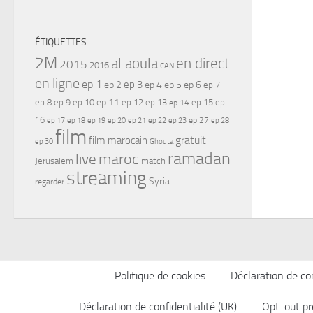
ÉTIQUETTES
2M
al aoula
en direct
2015
2016
CAN
en ligne
ep 1
ep 3
ep 2
ep 4
ep 5
ep 6
ep 7
ep 11
ep 8
ep 9
ep 10
ep 12
ep 13
ep 15
ep
ep 14
16
ep 17
ep 21
ep 27
ep 18
ep 19
ep 20
ep 22
ep 23
ep 28
film
gratuit
film marocain
ep 30
Ghouta
ramadan
maroc
live
Jerusalem
match
streaming
Syria
regarder
Politique de cookies
Déclaration de con
Déclaration de confidentialité (UK)
Opt-out pr