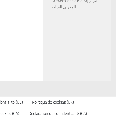
La marchandise (Sel3a) الفيلم
المغربي السلعة
entialité (UE)
Politique de cookies (UK)
cookies (CA)
Déclaration de confidentialité (CA)