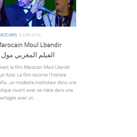
AROCAINS
9 JUIN 2019
Marocain Moul Lbendir
الفيلم المغربي مول ا
direct le film Marocain Moul Lbendir
al Azizi. Le film raconte l’histoire
afia , un modeste instituteur dans une
blique vivant avec sa mère dans une
artagée avec un...