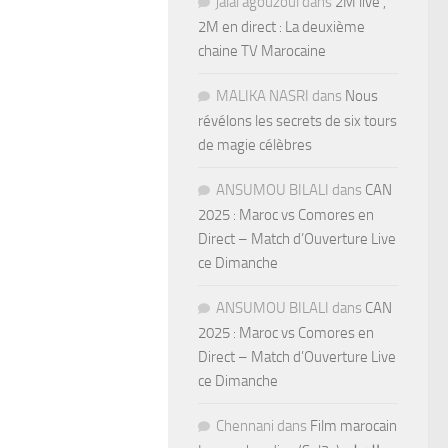
jalal agouzoul
dans
2M live ,
2M en direct : La deuxième
chaine TV Marocaine
MALIKA NASRI
dans
Nous
révélons les secrets de six tours
de magie célèbres
ANSUMOU BILALI
dans
CAN
2025 : Maroc vs Comores en
Direct – Match d’Ouverture Live
ce Dimanche
ANSUMOU BILALI
dans
CAN
2025 : Maroc vs Comores en
Direct – Match d’Ouverture Live
ce Dimanche
Chennani
dans
Film marocain