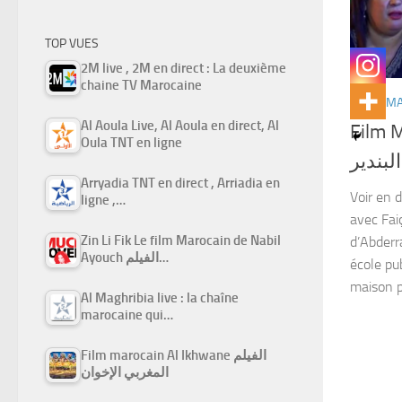
TOP VUES
2M live , 2M en direct : La deuxième
chaine TV Marocaine
FILMS M
Al Aoula Live, Al Aoula en direct, Al
Film 
Oula TNT en ligne
لبندير
Arryadia TNT en direct , Arriadia en
Voir en 
ligne ,…
avec Faiç
Zin Li Fik Le film Marocain de Nabil
d’Abderr
Ayouch الفيلم…
école pu
maison p
Al Maghribia live : la chaîne
marocaine qui…
Film marocain Al Ikhwane الفيلم
المغربي الإخوان