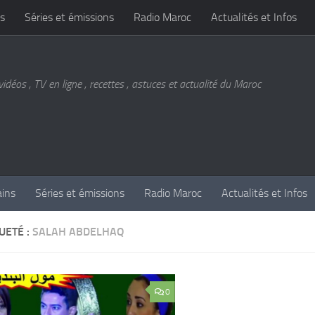
s
Séries et émissions
Radio Maroc
Actualités et Infos
vidéos , TV en ligne , recettes , astuces et actualité du Maroc
ains
Séries et émissions
Radio Maroc
Actualités et Infos
UETÉ :
SALAH ABDELHAQ
0