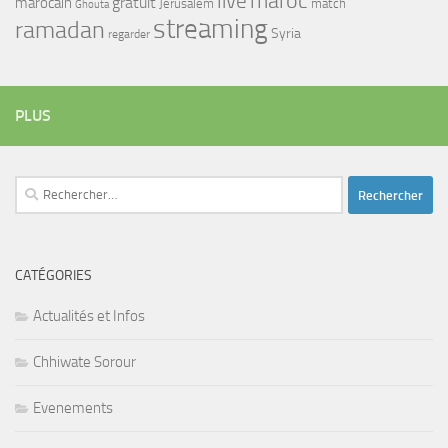
maroc
live
gratuit
marocain
Jerusalem
match
Ghouta
streaming
ramadan
Syria
regarder
PLUS
Rechercher :
CATÉGORIES
Actualités et Infos
Chhiwate Sorour
Evenements