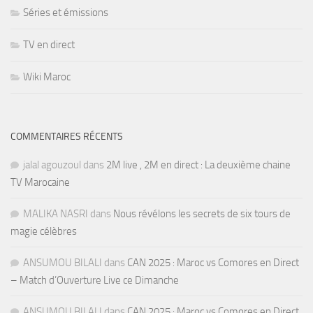
Séries et émissions
TV en direct
Wiki Maroc
COMMENTAIRES RÉCENTS
jalal agouzoul
dans
2M live , 2M en direct : La deuxième chaine
TV Marocaine
MALIKA NASRI
dans
Nous révélons les secrets de six tours de
magie célèbres
ANSUMOU BILALI
dans
CAN 2025 : Maroc vs Comores en Direct
– Match d’Ouverture Live ce Dimanche
ANSUMOU BILALI
dans
CAN 2025 : Maroc vs Comores en Direct