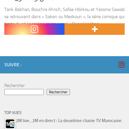
Tarik Bakhari, Bouchra Ahrich, Safae Hbirkou et Yassine Sawab
se retrouvent dans « Saken ou Meskoun », la série comique qui
traite du phénomène paranormal… Des péripéties
abracadabrantes à ne surtout pas rater, après le Ftour,...
SUIVRE :
Rechercher
Rechercher
TOP VUES
2M live , 2M en direct : La deuxième chaine TV Marocaine