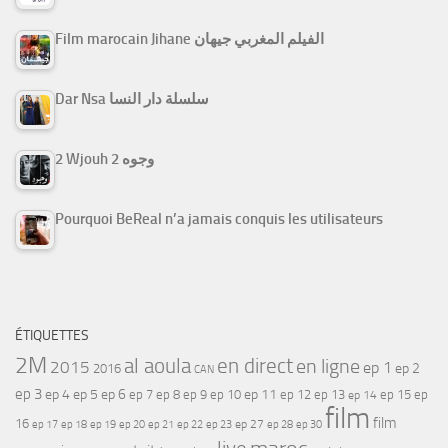
Film marocain Jihane الفيلم المغربي جيهان
Dar Nsa سلسلة دار النسا
2 Wjouh 2 وجوه
Pourquoi BeReal n’a jamais conquis les utilisateurs
ÉTIQUETTES
2M
al aoula
en direct
en ligne
2015
ep 1
ep 2
2016
CAN
ep 3
ep 4
ep 5
ep 6
ep 7
ep 11
ep 8
ep 9
ep 10
ep 12
ep 13
ep 15
ep
ep 14
film
film
16
ep 17
ep 21
ep 27
ep 18
ep 19
ep 20
ep 22
ep 23
ep 28
ep 30