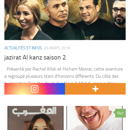
ACTUALITÉS ET INFOS
26 MARS 2016
jazirat Al kanz saison 2
Présenté par Rachid Allali et Hicham Masrar, cette aventure
a regroupé plusieurs stars d’horizons différents. Du côté des
humoristes, Eko, Boudir, le duo Driss & Mehdi, sans oublier
Abdelkhaleq Fahid. Du monde de...
0