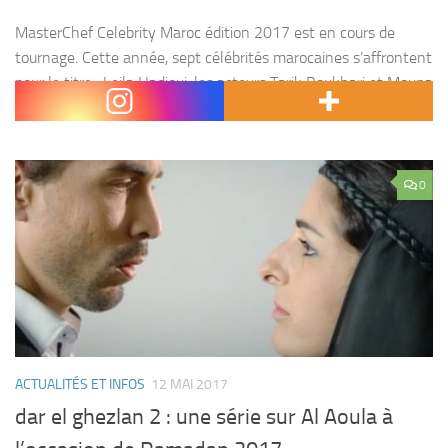
MasterChef Celebrity Maroc édition 2017 est en cours de
tournage. Cette année, sept célébrités marocaines s’affrontent
pour le titre : Leila Hadioui, les acteurs Tarik Boukhari et Mouna
Fettou, les chanteurs Douzi et Said...
0
ACTUALITÉS ET INFOS
12 MAI 2017
dar el ghezlan 2 : une série sur Al Aoula à