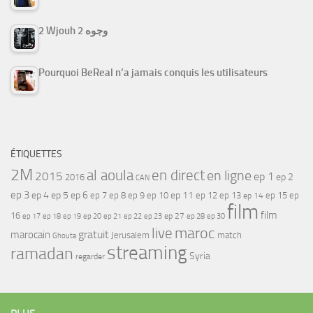
2 Wjouh 2 وجوه
Pourquoi BeReal n’a jamais conquis les utilisateurs
ÉTIQUETTES
2M
al aoula
en direct
en ligne
2015
ep 1
ep 2
2016
CAN
ep 3
ep 4
ep 5
ep 6
ep 7
ep 11
ep 8
ep 9
ep 10
ep 12
ep 13
ep 15
ep
ep 14
film
film
16
ep 17
ep 21
ep 27
ep 18
ep 19
ep 20
ep 22
ep 23
ep 28
ep 30
maroc
live
gratuit
marocain
Jerusalem
match
Ghouta
streaming
ramadan
Syria
regarder