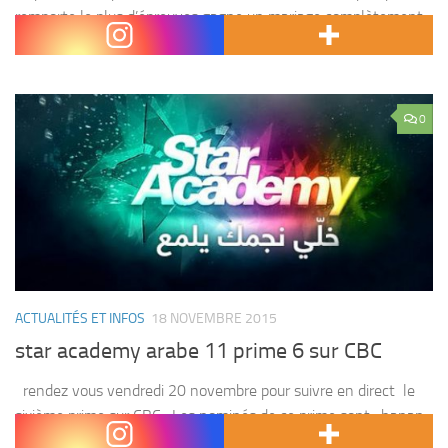
remporte le plus d’épreuves gagne un mariage complètement
pris en charge, un voyage de noces...
0
ACTUALITÉS ET INFOS
18 NOVEMBRE 2015
star academy arabe 11 prime 6 sur CBC
rendez vous vendredi 20 novembre pour suivre en direct le
sixième prime sur CBC . Les nominés de ce prime sont : hanan
lakhder du maroc mohamed saad chantal jaajaa La Star...