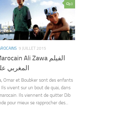
0
AROCAINS
9 JUILLET 2015
rocain Ali Zawa الفيلم
المغربي علي
ta, Omar et Boubker sont des enfants
 Ils vivent sur un bout de quai, dans
marocain. Ils viennent de quitter Dib
nde pour mieux se rapprocher des...