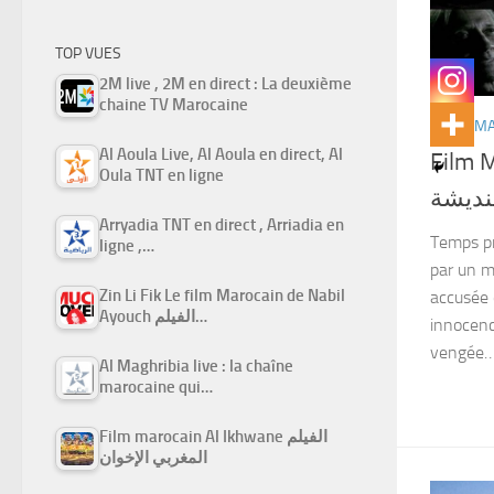
TOP VUES
2M live , 2M en direct : La deuxième
chaine TV Marocaine
FILMS M
Al Aoula Live, Al Aoula en direct, Al
Film M
Oula TNT en ligne
نديشة
Arryadia TNT en direct , Arriadia en
Temps p
ligne ,…
par un ma
Zin Li Fik Le film Marocain de Nabil
accusée 
Ayouch الفيلم…
innocenc
vengée… 
Al Maghribia live : la chaîne
marocaine qui…
Film marocain Al Ikhwane الفيلم
المغربي الإخوان