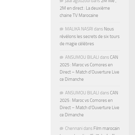
jalal agouzoul
dans
2M live ,
2M en direct : La deuxième
chaine TV Marocaine
MALIKA NASRI
dans
Nous
révélons les secrets de six tours
de magie célèbres
ANSUMOU BILALI
dans
CAN
2025 : Maroc vs Comores en
Direct – Match d’Ouverture Live
ce Dimanche
ANSUMOU BILALI
dans
CAN
2025 : Maroc vs Comores en
Direct – Match d’Ouverture Live
ce Dimanche
Chennani
dans
Film marocain