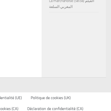
La marchandise (Sel3a) الفيلم
المغربي السلعة
entialité (UE)
Politique de cookies (UK)
cookies (CA)
Déclaration de confidentialité (CA)