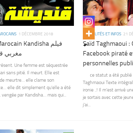
AROCAINS
1 DÉCEMBRE 2018
ACTUALITÉS ET INFOS
21 D
arocain Kandisha فيلم
Saïd Taghmaoui :
مغربي ق
Facebook piraté e
personnelles publ
résent. Une femme est séquestrée
ri sans pitié. Il meurt. Elle est
ce statut a été publié s
de meurtre… elle clame son
Taghmaoui Texte intégral
e… elle dit simplement qu’elle a été
ironie ..! Il m’est arrivé u
vengée par Kandisha… mais qui...
je sortais avec cette jeu
j’ai...