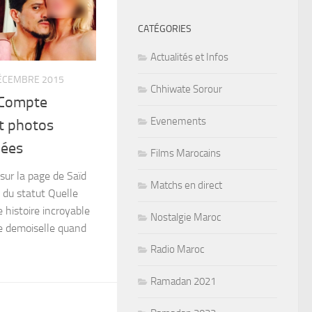
CATÉGORIES
Actualités et Infos
ÉCEMBRE 2015
Chhiwate Sorour
 Compte
Evenements
t photos
iées
Films Marocains
ur la page de Saïd
Matchs en direct
 du statut Quelle
ne histoire incroyable
Nostalgie Maroc
ne demoiselle quand
Radio Maroc
Ramadan 2021