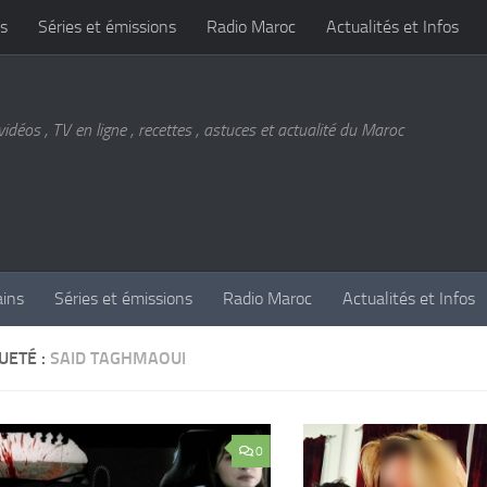
s
Séries et émissions
Radio Maroc
Actualités et Infos
vidéos , TV en ligne , recettes , astuces et actualité du Maroc
ains
Séries et émissions
Radio Maroc
Actualités et Infos
UETÉ :
SAID TAGHMAOUI
0