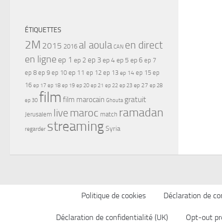
ÉTIQUETTES
2M
al aoula
en direct
2015
2016
CAN
en ligne
ep 1
ep 3
ep 2
ep 4
ep 5
ep 6
ep 7
ep 11
ep 8
ep 9
ep 10
ep 12
ep 13
ep 15
ep
ep 14
16
ep 17
ep 21
ep 27
ep 18
ep 19
ep 20
ep 22
ep 23
ep 28
film
gratuit
film marocain
ep 30
Ghouta
ramadan
maroc
live
Jerusalem
match
streaming
Syria
regarder
Politique de cookies
Déclaration de con
Déclaration de confidentialité (UK)
Opt-out pr