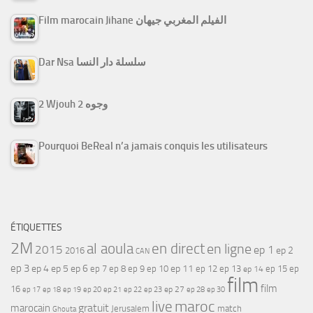
Film marocain Jihane الفيلم المغربي جيهان
Dar Nsa سلسلة دار النسا
2 Wjouh 2 وجوه
Pourquoi BeReal n’a jamais conquis les utilisateurs
ÉTIQUETTES
2M
al aoula
en direct
en ligne
2015
ep 1
ep 2
2016
CAN
ep 3
ep 4
ep 5
ep 6
ep 7
ep 11
ep 8
ep 9
ep 10
ep 12
ep 13
ep 15
ep
ep 14
film
film
16
ep 17
ep 21
ep 27
ep 18
ep 19
ep 20
ep 22
ep 23
ep 28
ep 30
maroc
live
gratuit
marocain
Jerusalem
match
Ghouta