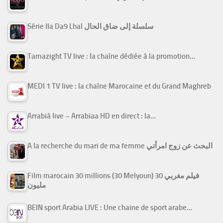
Série Ila Da9 Lhal سلسلة إلى ضاق الحال
Tamazight TV live : la chaîne dédiée à la promotion…
MEDI 1 TV live : la chaîne Marocaine et du Grand Maghreb
Arrabiâ live – Arrabiaa HD en direct : la…
A la recherche du mari de ma femme البحث عن زوج امرأتي
Film marocain 30 millions (30 Melyoun) فيلم مغربي 30
مليون
BEIN sport Arabia LIVE : Une chaine de sport arabe…