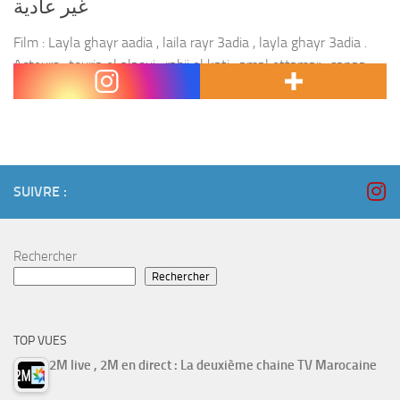
غير عادية
Film : Layla ghayr aadia , laila rayr 3adia , layla ghayr 3adia .
Acteurs : touria el alaoui , rabii el kati , amal ettamar , sanaa
bahhaj ,rabiaa rafie , omar el...
SUIVRE :
Rechercher
Rechercher
TOP VUES
2M live , 2M en direct : La deuxième chaine TV Marocaine