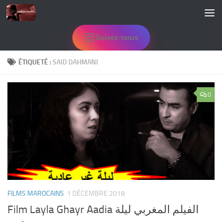
Skip to content
Suivez-nous
ÉTIQUETÉ :
SAID DAHMANI
0
FILMS MAROCAINS
1 DÉCEMBRE 2018
Film Layla Ghayr Aadia الفيلم المغربي ليلة