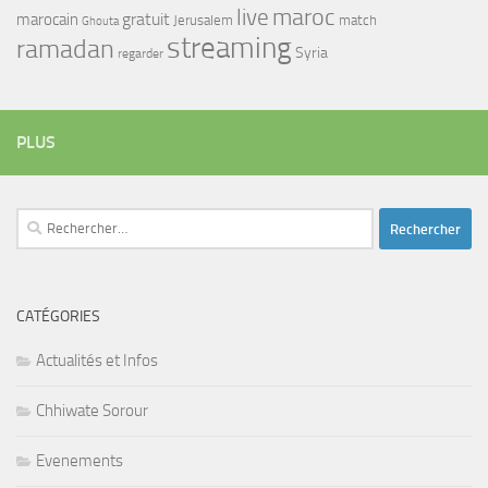
maroc
live
gratuit
marocain
Jerusalem
match
Ghouta
streaming
ramadan
Syria
regarder
PLUS
Rechercher :
CATÉGORIES
Actualités et Infos
Chhiwate Sorour
Evenements