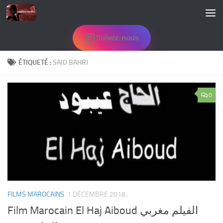
Skip to content
Suivez-nous
ÉTIQUETÉ :
SAID BAHRI
0
FILMS MAROCAINS
1 DÉCEMBRE 2018
Film Marocain El Haj Aiboud الفيلم مغربي