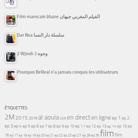
Film marocain Jihane الفيلم المغربي جيهان
Dar Nsa سلسلة دار النسا
2 Wjouh 2 وجوه
Pourquoi BeReal n’a jamais conquis les utilisateurs
ÉTIQUETTES
2M
al aoula
en direct
en ligne
2015
ep 1
ep 2
2016
CAN
ep 3
ep 4
ep 5
ep 6
ep 7
ep 11
ep 8
ep 9
ep 10
ep 12
ep 13
ep 15
ep
ep 14
film
film
16
ep 17
ep 21
ep 27
ep 18
ep 19
ep 20
ep 22
ep 23
ep 28
ep 30