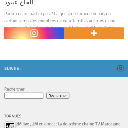
الحاج عيبود
Partira ou ne partira pas ? La question taraude depuis un
certain temps les membres de deux familles voisines d’une
bourgade située dans la région de Kénitra où débute l’intrigue
du film. D’abord, les...
SUIVRE :
Rechercher
Rechercher
TOP VUES
2M live , 2M en direct : La deuxième chaine TV Marocaine