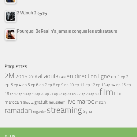
2 Wjouh 2 وجوه
Pourquoi BeReal n’a jamais conquis les utilisateurs
ÉTIQUETTES
2M
al aoula
en direct
en ligne
2015
ep 1
ep 2
2016
CAN
ep 3
ep 4
ep 5
ep 6
ep 7
ep 11
ep 8
ep 9
ep 10
ep 12
ep 13
ep 15
ep
ep 14
film
film
16
ep 17
ep 21
ep 27
ep 18
ep 19
ep 20
ep 22
ep 23
ep 28
ep 30
maroc
live
gratuit
marocain
Jerusalem
match
Ghouta
streaming
ramadan
Syria
regarder
PLUS