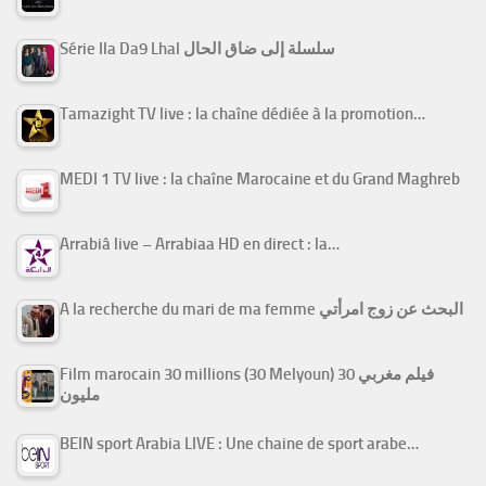
Série Ila Da9 Lhal سلسلة إلى ضاق الحال
Tamazight TV live : la chaîne dédiée à la promotion…
MEDI 1 TV live : la chaîne Marocaine et du Grand Maghreb
Arrabiâ live – Arrabiaa HD en direct : la…
A la recherche du mari de ma femme البحث عن زوج امرأتي
Film marocain 30 millions (30 Melyoun) فيلم مغربي 30
مليون
BEIN sport Arabia LIVE : Une chaine de sport arabe…