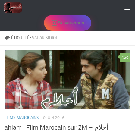
Skip to content
Suivez-nous
ÉTIQUETÉ :
SAHAR SIDIQI
0
FILMS MAROCAINS
10 JUIN 2016
ahlam : Film Marocain sur 2M – أحلام