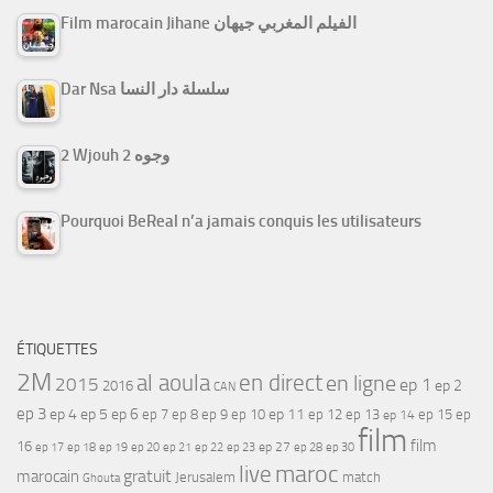
Film marocain Jihane الفيلم المغربي جيهان
Dar Nsa سلسلة دار النسا
2 Wjouh 2 وجوه
Pourquoi BeReal n’a jamais conquis les utilisateurs
ÉTIQUETTES
2M
al aoula
en direct
en ligne
2015
ep 1
ep 2
2016
CAN
ep 3
ep 4
ep 5
ep 6
ep 7
ep 11
ep 8
ep 9
ep 10
ep 12
ep 13
ep 15
ep
ep 14
film
film
16
ep 17
ep 21
ep 27
ep 18
ep 19
ep 20
ep 22
ep 23
ep 28
ep 30
maroc
live
gratuit
marocain
Jerusalem
match
Ghouta