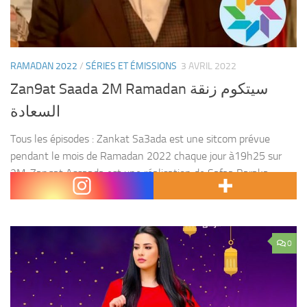
RAMADAN 2022
/
SÉRIES ET ÉMISSIONS
3 AVRIL 2022
Zan9at Saada 2M Ramadan سيتكوم زنقة
السعادة
Tous les épisodes : Zankat Sa3ada est une sitcom prévue
pendant le mois de Ramadan 2022 chaque jour à19h25 sur
2M. Zanqat Assaada est une réalisation de Safaa Baraka,
production de Soread 2M, et...
0