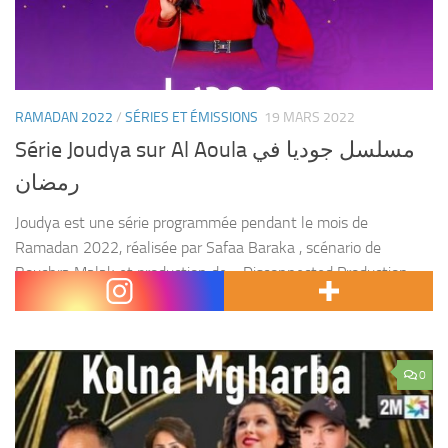
RAMADAN 2022
/
SÉRIES ET ÉMISSIONS
19 MARS 2022
Série Joudya sur Al Aoula مسلسل جوديا في
رمضان
Joudya est une série programmée pendant le mois de
Ramadan 2022, réalisée par Safaa Baraka , scénario de
Bouchra Malak et production de « Disconnected Production ».
Les événements de la série tournent autour de l’histoire...
0