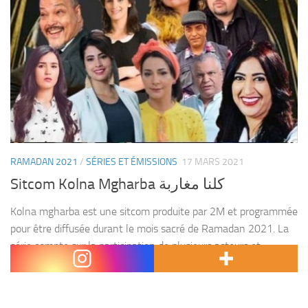
RAMADAN 2021
/
SÉRIES ET ÉMISSIONS
17 MARS 2021
Sitcom Kolna Mgharba كلنا مغاربة
Kolna mgharba est une sitcom produite par 2M et programmée
pour être diffusée durant le mois sacré de Ramadan 2021. La
série compte sur la participation de plusieurs acteurs et
comédiens de renommée pour...