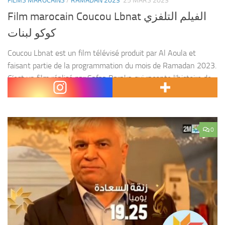
FILMS MAROCAINS
/
RAMADAN 2023
25 MARS 2023
Film marocain Coucou Lbnat الفيلم التلفزي
كوكو لبنات
Coucou Lbnat est un film télévisé produit par Al Aoula et
faisant partie de la programmation du mois de Ramadan 2023.
C’est un film réalisé par Safaa Baraka qui raconte l’histoire de
Ali et...
0