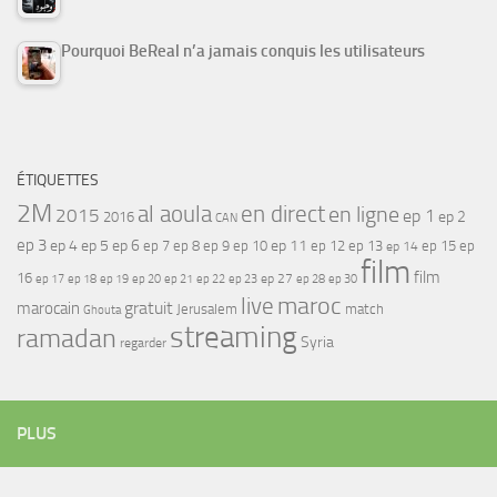
Pourquoi BeReal n’a jamais conquis les utilisateurs
ÉTIQUETTES
2M
al aoula
en direct
en ligne
2015
ep 1
ep 2
2016
CAN
ep 3
ep 4
ep 5
ep 6
ep 7
ep 11
ep 8
ep 9
ep 10
ep 12
ep 13
ep 15
ep
ep 14
film
film
16
ep 17
ep 21
ep 27
ep 18
ep 19
ep 20
ep 22
ep 23
ep 28
ep 30
maroc
live
gratuit
marocain
Jerusalem
match
Ghouta
streaming
ramadan
Syria
regarder
PLUS