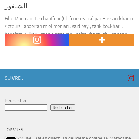
الشيفور
Film Marocain Le chauffeur (Chifour) réalisé par Hassan khanja.
Acteurs : abderrahim el meniari , said bay , tarik boukhari ,
benaissa el jirari , saadia azgoune , najat khairallah , hanane
younes ,...
SUIVRE :
Rechercher
Rechercher
TOP VUES
2M live , 2M en direct : La deuxième chaine TV Marocaine