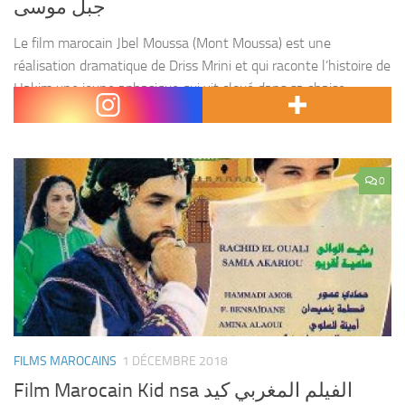
جبل موسى
Le film marocain Jbel Moussa (Mont Moussa) est une
réalisation dramatique de Driss Mrini et qui raconte l’histoire de
Hakim une jeune aphasique qui vit cloué dans sa chaise
roulante et totalement à l’écart...
0
FILMS MAROCAINS
1 DÉCEMBRE 2018
Film Marocain Kid nsa الفيلم المغربي كيد