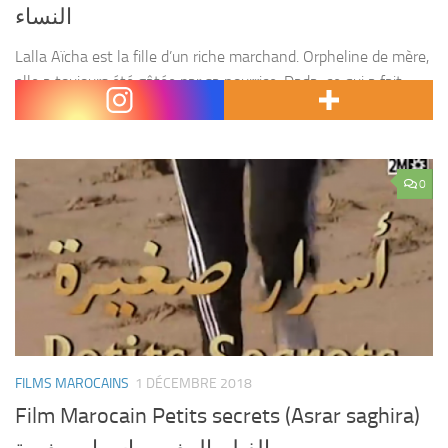
النساء
Lalla Aïcha est la fille d’un riche marchand. Orpheline de mère,
elle a toujours été gâtée par sa nourrice, Dada; ce qui a fait
d’elle une jeune femme capricieuse. Un jour, sur sa terrasse,...
0
FILMS MAROCAINS
1 DÉCEMBRE 2018
Film Marocain Petits secrets (Asrar saghira)