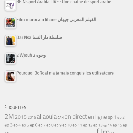
BEIN sport Arabia LIVE : Une chaine de sport arabe…
Film marocain Jihane الفيلم المغربي جيهان
Dar Nsa سلسلة دار النسا
2 Wjouh 2 وجوه
Pourquoi BeReal n’a jamais conquis les utilisateurs
ÉTIQUETTES
2M
al aoula
en direct
en ligne
2015
ep 1
ep 2
2016
CAN
ep 3
ep 4
ep 5
ep 6
ep 7
ep 11
ep 8
ep 9
ep 10
ep 12
ep 13
ep 15
ep
ep 14
film