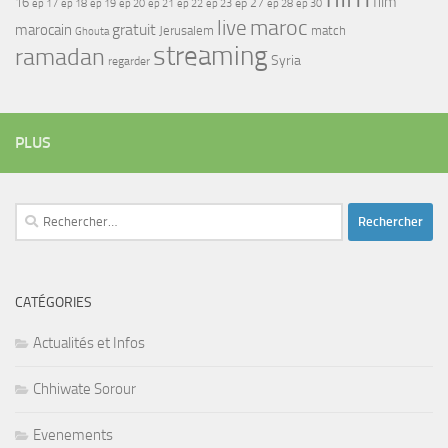
film
16
ep 17
ep 21
ep 27
ep 18
ep 19
ep 20
ep 22
ep 23
ep 28
ep 30
maroc
live
gratuit
marocain
Jerusalem
match
Ghouta
streaming
ramadan
Syria
regarder
PLUS
Rechercher :
CATÉGORIES
Actualités et Infos
Chhiwate Sorour
Evenements