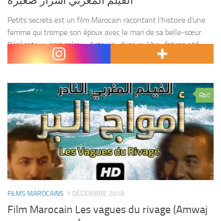
الفيلم المغربي اسرار صغيرة
Petits secrets est un film Marocain racontant l’histoire d’une
femme qui trompe son époux avec le mari de sa belle-sœur.
Réalisateur : aziz salmy . Acteurs : driss roukhe , fatima atif ,
mohamed...
0
FILMS MAROCAINS
1 DÉCEMBRE 2018
Film Marocain Les vagues du rivage (Amwaj