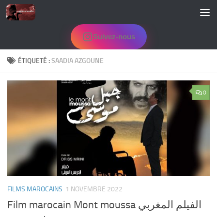
Skip to content
Suivez-nous
ÉTIQUETÉ :
SAADIA AZGOUNE
0
FILMS MAROCAINS
1 NOVEMBRE 2022
Film marocain Mont moussa الفيلم المغربي