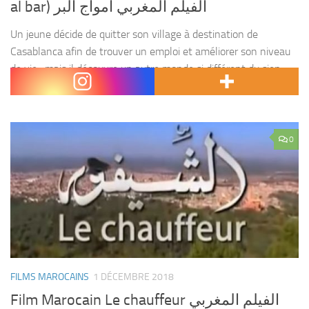
al bar) الفيلم المغربي أمواج البر
Un jeune décide de quitter son village à destination de
Casablanca afin de trouver un emploi et améliorer son niveau
de vie , mais il découvre un autre monde si différent du sien
où...
0
FILMS MAROCAINS
1 DÉCEMBRE 2018
Film Marocain Le chauffeur الفيلم المغربي