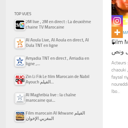
TOP VUES
2M live , 2M en direct : La deuxième
chaine TV Marocaine
FILMS M
Al Aoula Live, Al Aoula en direct, Al
Film Ma
Oula TNT en ligne
ل ونص
Arryadia TNT en direct , Arriadia en
Acteurs :
ligne ,…
chaouki ,
Zin Li Fik Le film Marocain de Nabil
faysal ri
Ayouch الفيلم…
noureddi
lbo...
Al Maghribia live : la chaîne
marocaine qui…
Film marocain Al Ikhwane الفيلم
المغربي الإخوان