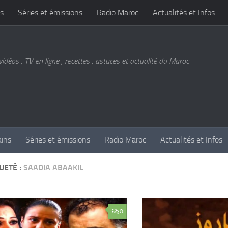
s
Séries et émissions
Radio Maroc
Actualités et Infos
vidéos , TV en ligne , recettes , astuces et actualité du Maroc
ains
Séries et émissions
Radio Maroc
Actualités et Infos
UETÉ :
SAADIA ABAAKIL
0