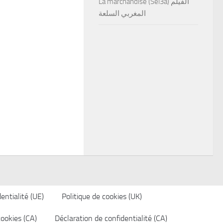
La marchandise (Sel3a) الفيلم
المغربي السلعة
entialité (UE)
Politique de cookies (UK)
cookies (CA)
Déclaration de confidentialité (CA)