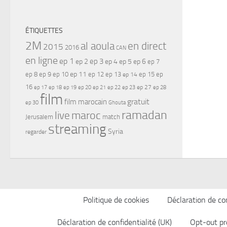
ÉTIQUETTES
2M
al aoula
en direct
2015
2016
CAN
en ligne
ep 1
ep 3
ep 2
ep 4
ep 5
ep 6
ep 7
ep 11
ep 8
ep 9
ep 10
ep 12
ep 13
ep 15
ep
ep 14
16
ep 17
ep 21
ep 27
ep 18
ep 19
ep 20
ep 22
ep 23
ep 28
film
gratuit
film marocain
ep 30
Ghouta
ramadan
maroc
live
Jerusalem
match
streaming
Syria
regarder
Politique de cookies
Déclaration de con
Déclaration de confidentialité (UK)
Opt-out pr