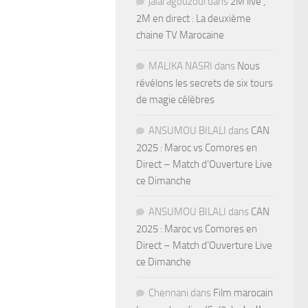
jalal agouzoul
dans
2M live ,
2M en direct : La deuxième
chaine TV Marocaine
MALIKA NASRI
dans
Nous
révélons les secrets de six tours
de magie célèbres
ANSUMOU BILALI
dans
CAN
2025 : Maroc vs Comores en
Direct – Match d’Ouverture Live
ce Dimanche
ANSUMOU BILALI
dans
CAN
2025 : Maroc vs Comores en
Direct – Match d’Ouverture Live
ce Dimanche
Chennani
dans
Film marocain