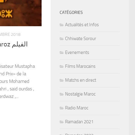
CATÉGORIES
Actualités et Infos
MBRE 2018
Chhiwate Sorour
الفيلم
Evenements
lisateur Mustapha
Films Marocains
d Prix» de la
Matchs en direct
ncours Mohamed
hri , said ourdas ,
Nostalgie Maroc
rdwaz ,...
Radio Maroc
Ramadan 2021