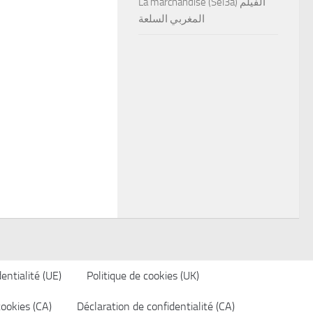
La marchandise (Sel3a) الفيلم
المغربي السلعة
entialité (UE)
Politique de cookies (UK)
cookies (CA)
Déclaration de confidentialité (CA)