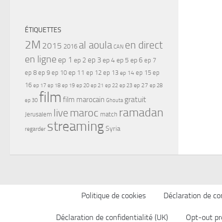
ÉTIQUETTES
2M
al aoula
en direct
2015
2016
CAN
en ligne
ep 1
ep 3
ep 2
ep 4
ep 5
ep 6
ep 7
ep 11
ep 8
ep 9
ep 10
ep 12
ep 13
ep 15
ep
ep 14
16
ep 17
ep 21
ep 27
ep 18
ep 19
ep 20
ep 22
ep 23
ep 28
film
gratuit
film marocain
ep 30
Ghouta
ramadan
maroc
live
Jerusalem
match
streaming
Syria
regarder
Politique de cookies
Déclaration de con
Déclaration de confidentialité (UK)
Opt-out pr