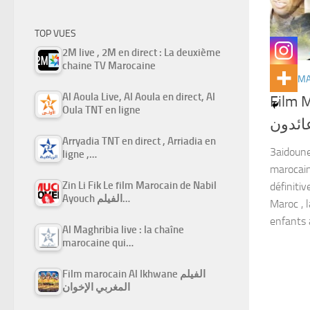
TOP VUES
2M live , 2M en direct : La deuxième
chaine TV Marocaine
FILMS M
Al Aoula Live, Al Aoula en direct, Al
Film Ma
Oula TNT en ligne
ائدون
Arryadia TNT en direct , Arriadia en
3aidoune 
ligne ,…
marocain
Zin Li Fik Le film Marocain de Nabil
définitiv
Ayouch الفيلم…
Maroc , l
enfants 
Al Maghribia live : la chaîne
marocaine qui…
Film marocain Al Ikhwane الفيلم
المغربي الإخوان