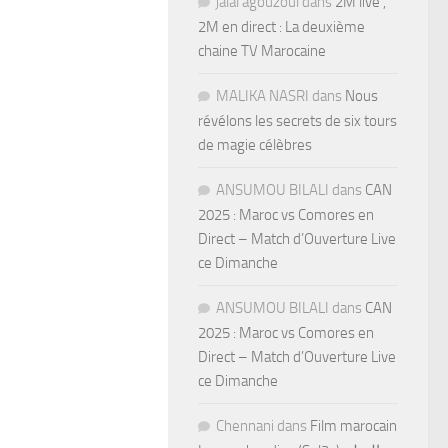
jalal agouzoul
dans
2M live ,
2M en direct : La deuxième
chaine TV Marocaine
MALIKA NASRI
dans
Nous
révélons les secrets de six tours
de magie célèbres
ANSUMOU BILALI
dans
CAN
2025 : Maroc vs Comores en
Direct – Match d’Ouverture Live
ce Dimanche
ANSUMOU BILALI
dans
CAN
2025 : Maroc vs Comores en
Direct – Match d’Ouverture Live
ce Dimanche
Chennani
dans
Film marocain