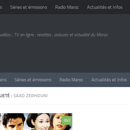
s
Séries et émissions
Radio Maroc
Actualités et Infos
vidéos , TV en ligne , recettes , astuces et actualité du Maroc
ains
Séries et émissions
Radio Maroc
Actualités et Infos
UETÉ :
SAAD ZERHOUNI
0