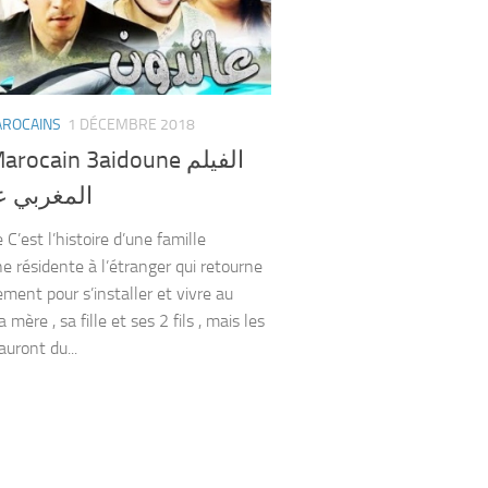
AROCAINS
1 DÉCEMBRE 2018
rocain 3aidoune الفيلم
المغربي ع
C’est l’histoire d’une famille
e résidente à l’étranger qui retourne
ement pour s’installer et vivre au
a mère , sa fille et ses 2 fils , mais les
auront du...