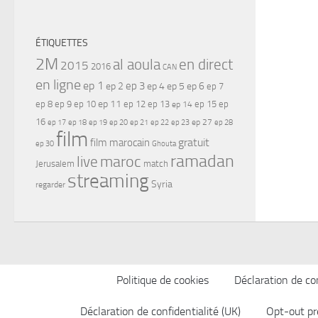
ÉTIQUETTES
2M
al aoula
en direct
2015
2016
CAN
en ligne
ep 1
ep 3
ep 2
ep 4
ep 5
ep 6
ep 7
ep 11
ep 8
ep 9
ep 10
ep 12
ep 13
ep 15
ep
ep 14
16
ep 17
ep 21
ep 27
ep 18
ep 19
ep 20
ep 22
ep 23
ep 28
film
gratuit
film marocain
ep 30
Ghouta
ramadan
maroc
live
Jerusalem
match
streaming
Syria
regarder
Politique de cookies
Déclaration de con
Déclaration de confidentialité (UK)
Opt-out pr