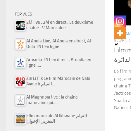
TOP VUES
2M live , 2M en direct : La deuxième
chaine TV Marocaine
FILMS M
9 AVRIL 
Al Aoula Live, Al Aoula en direct, Al
Oula TNT en ligne
Film ma
لدائرة
Arryadia TNT en direct , Arriadia en
ligne ,…
Le film m
Zin Li Fik Le film Marocain de Nabil
program
Ayouch الفيلم…
chaine T
/actrice
Al Maghribia live : la chaîne
Saadia a
marocaine qui…
Batioui, A
Film marocain Al Ikhwane الفيلم
المغربي الإخوان