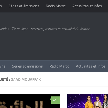
s
Séries et émissions
Radio Maroc
Actualités et Infos
vidéos , TV en ligne , recettes , astuces et actualité du Maroc
ains
Séries et émissions
Radio Maroc
Actualités et Infos
UETÉ :
SAAD MOUAFFAK
0