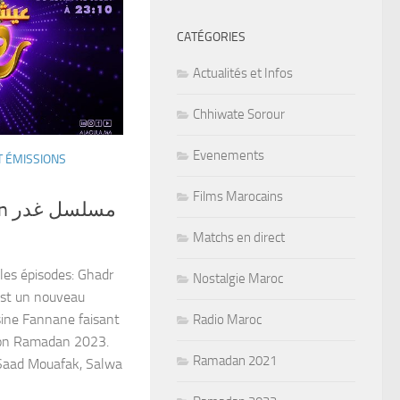
CATÉGORIES
Actualités et Infos
Chhiwate Sorour
Evenements
T ÉMISSIONS
Films Marocains
مسل
Matchs en direct
 les épisodes: Ghadr
Nostalgie Maroc
st un nouveau
ssine Fannane faisant
Radio Maroc
ion Ramadan 2023.
Ramadan 2021
 Saad Mouafak, Salwa