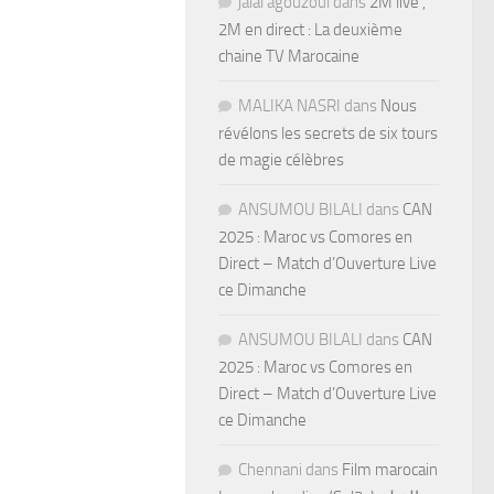
jalal agouzoul
dans
2M live ,
2M en direct : La deuxième
chaine TV Marocaine
MALIKA NASRI
dans
Nous
révélons les secrets de six tours
de magie célèbres
ANSUMOU BILALI
dans
CAN
2025 : Maroc vs Comores en
Direct – Match d’Ouverture Live
ce Dimanche
ANSUMOU BILALI
dans
CAN
2025 : Maroc vs Comores en
Direct – Match d’Ouverture Live
ce Dimanche
Chennani
dans
Film marocain