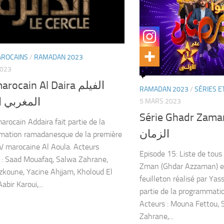
AROCAINS
/
RAMADAN 2023
2023
rocain Al Daira الفيلم
RAMADAN 2023
/
SÉRIES E
المغربي ا
5 MARS 2023
Série Ghadr Zaman سل غدر
arocain Addaira fait partie de la
الزمان
mation ramadanesque de la première
V marocaine Al Aoula. Acteurs
Episode 15: Liste de tous
s : Saad Mouafaq, Salwa Zahrane,
Zman (Ghdar Azzaman) e
zkoune, Yacine Ahjjam, Kholoud El
feuilleton réalisé par Ya
abir Karoui,...
partie de la programmat
Acteurs : Mouna Fettou,
Zahrane,...