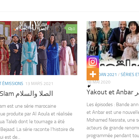
0
RAMADAN 2021
/
SÉRIES E
18 MAI 2020
T ÉMISSIONS
13 MARS 2021
Yak
Sla W Slam الصلا والسلام
Les épisodes : Bande anno
am est une série marocaine
et Anbar est une nouvelle
ue produite par Al Aoula et réalisée
Mohamed Nesrate, une sé
ua Taleb dont le tournage a été
acteurs de grande reno
 Bejaad. La série raconte l’histoire de
programmée pendant tous 
i est de...