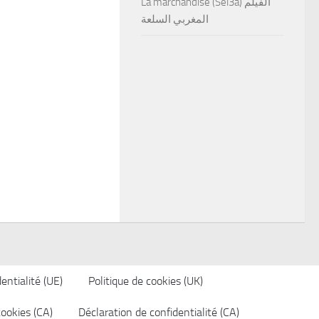
La marchandise (Sel3a) الفيلم
المغربي السلعة
entialité (UE)
Politique de cookies (UK)
cookies (CA)
Déclaration de confidentialité (CA)