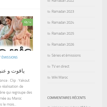
Ramadan 2022
Ramadan 2023
Ramadan 2024
14
Ramadan 2025
Ramadan 2026
Séries et émissions
T ÉMISSIONS
TV en direct
out et Anbar ياقوت و عنبر
Wiki Maroc
nce : Clip : Yakout
 réalisation de
rie qui regroupe des
COMMENTAIRES RÉCENTS
mmée au Maroc
le mois...